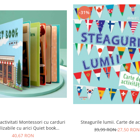
-31%
Steagurile lumii. Carte de act
activitati Montessori cu carduri
ilizabile cu arici Quiet book
39,99 RON
27,50 RON
RKETUL DE FRUCTE SI LEGUME
40,67 RON