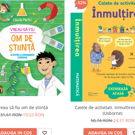
-52%
reau să fiu om de știință
Caiete de activitati. Inmultire
(Usborne)
31,61 RON
19,03 RON
50,74 RON
24,31 RON
ADAUGA IN COS
ADAUGA IN COS