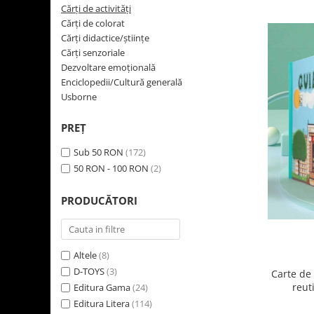
Cărţi de activităţi
Usborne
Cărţi de colorat
Cărţi didactice/ştiinţe
Cărţi senzoriale
Dezvoltare emoţională
Enciclopedii/Cultură generală
Usborne
PREŢ
Sub 50 RON
(172)
50 RON - 100 RON
(2)
PRODUCĂTORI
Altele
(8)
D-TOYS
(3)
Carte de 
reut
Editura Gama
(24)
SUPERMA
Editura Litera
(114)