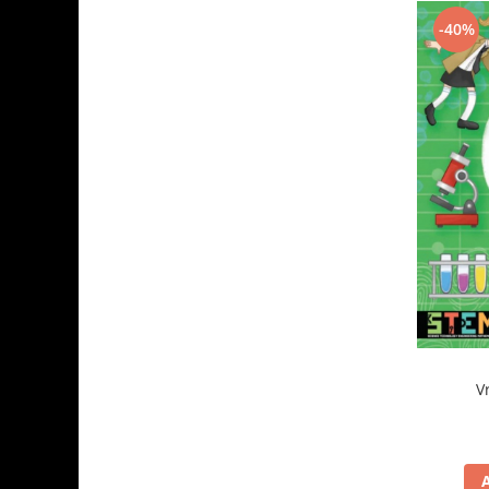
-40%
V