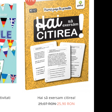
-11%
ivitati
Hai să exersam citirea!
29,07 RON
25,90 RON