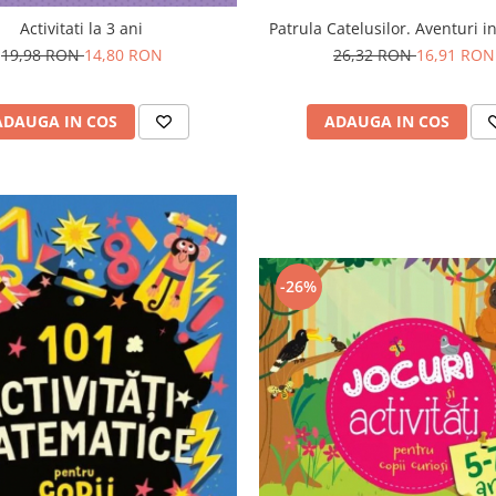
Patrula Catelusilor. Aventuri i
Activitati la 3 ani
26,32 RON
16,91 RON
19,98 RON
14,80 RON
ADAUGA IN COS
ADAUGA IN COS
-26%