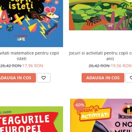
Jocuri si activitati pentru copii c
ivitati matematice pentru copii
ani)
isteti
26,42 RON
19,56 RON
26,42 RON
17,96 RON
ADAUGA IN COS
ADAUGA IN COS
-60%