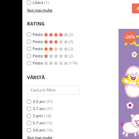
Litera
(1)
Vezi mai multe
RATING
Peste
(2)
-26%
Peste
(2)
Peste
(2)
Peste
(2)
Peste
(174)
VÂRSTĂ
3-5 ani
(37)
3-7 ani
(37)
3 ani+
(18)
5-7 ani
(15)
3-6 ani
(10)
Vezi mai multe