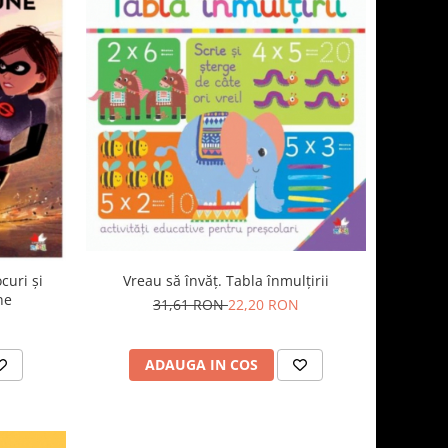
Vreau să învăț. Tabla înmulțirii
ocuri și
ne
31,61 RON
22,20 RON
ADAUGA IN COS