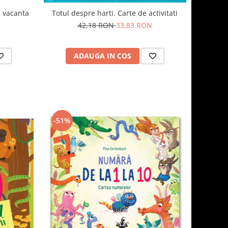
n vacanta
Totul despre harti. Carte de activitati
42,18 RON
33,83 RON
ADAUGA IN COS
-51%