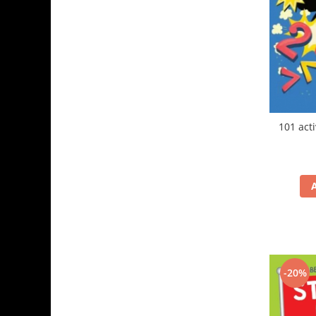
101 act
-20%