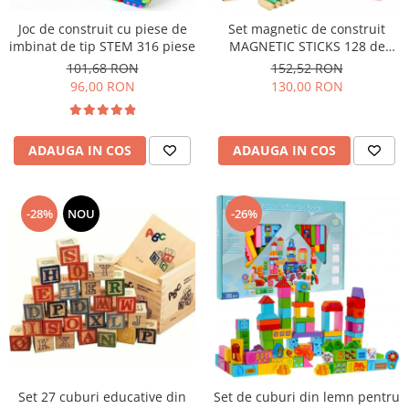
Joc de construit cu piese de
Set magnetic de construit
imbinat de tip STEM 316 piese
MAGNETIC STICKS 128 de
piese STEM
101,68 RON
152,52 RON
96,00 RON
130,00 RON
ADAUGA IN COS
ADAUGA IN COS
-28%
NOU
-26%
Set 27 cuburi educative din
Set de cuburi din lemn pentru