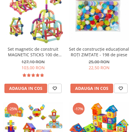
Usborne
Set magnetic de construit
Set de construcţie educaţional
MAGNETIC STICKS 100 de
ROŢI ZIMŢATE - 198 de piese
piese STEM
127,10 RON
25,00 RON
103,00 RON
22,50 RON
ADAUGA IN COS
ADAUGA IN COS
-25%
-17%