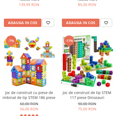
piese
139,99 RON
85,00 RON
ADAUGA IN COS
ADAUGA IN COS
-7%
-17%
Joc de construit cu piese de
Joc de construit de tip STEM
imbinat de tip STEM 186 piese
117 piese Dinozauri
60,00 RON
90,00 RON
56,00 RON
75,00 RON