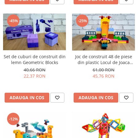
-25%
-45%
Set de cuburi de construit din
Joc de construit 48 de piese
lemn Geometric Blocks
din plastic Locul de Joaca
Mobil
40,66 RON
61,00 RON
22,37 RON
45,76 RON
ADAUGA IN COS
ADAUGA IN COS
-12%