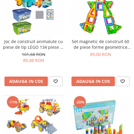
Joc de construit animalute cu
Set magnetic de construit 60
piese de tip LEGO 134 piese in
de piese forme geometrice
cutie de plastic cu maner
din plastic abs Magnetic
101,68 RON
89,00 RON
building blocks
89,48 RON
ADAUGA IN COS
ADAUGA IN COS
-11%
-20%