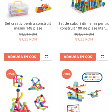
Set creativ pentru construit
Set de cuburi din lemn pentru
masini 148 piese
construit 100 de piese litere,
numere, Oraselul inteligent.
91,51 RON
101,67 RON
Smart Town Blocks
81,33 RON
81,33 RON
ADAUGA IN COS
ADAUGA IN COS
-25%
-18%