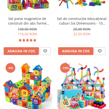
Set piese magnetice de
Set de construcţie educaţional
construit din abs forme
cuburi Six Dimensions - 100
geometrice Magnetic Tiles 88
de piese
130,00 RON
25,00 RON
de piese
110,00 RON
22,50 RON
ADAUGA IN COS
ADAUGA IN COS
-6%
-15%