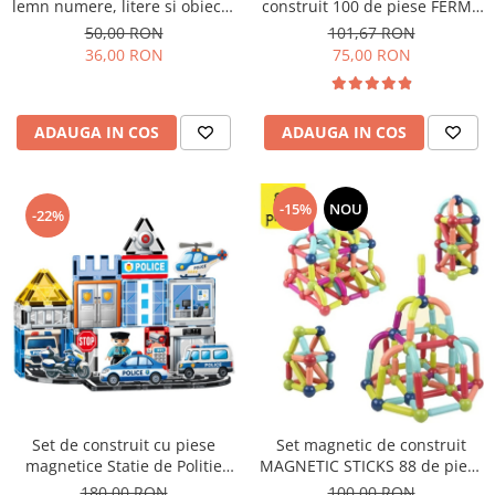
lemn numere, litere si obiecte
construit 100 de piese FERMA
ABC Wood Blocks
ANIMALELOR Farm Animals
50,00 RON
101,67 RON
Blocks
36,00 RON
75,00 RON
ADAUGA IN COS
ADAUGA IN COS
-15%
NOU
-22%
Set de construit cu piese
Set magnetic de construit
magnetice Statie de Politie
MAGNETIC STICKS 88 de piese
STEM Magnetic Tiles 53 de
STEM
180,00 RON
100,00 RON