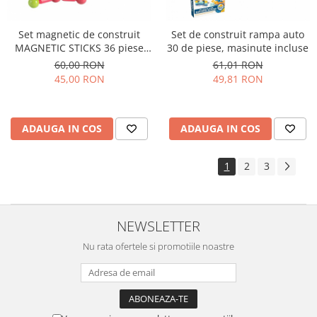
Set magnetic de construit
Set de construit rampa auto
MAGNETIC STICKS 36 piese
30 de piese, masinute incluse
STEM
60,00 RON
61,01 RON
45,00 RON
49,81 RON
ADAUGA IN COS
ADAUGA IN COS
1
2
3
NEWSLETTER
Nu rata ofertele si promotiile noastre