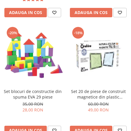
ADAUGA IN COS
ADAUGA IN COS
-20%
-18%
Set blocuri de constructie din
Set 20 de piese de construit
spuma EVA 29 piese
magnetice din plastic
transparent Onshine
35,00 RON
60,00 RON
28,00 RON
49,00 RON
ADAUGA IN COS
ADAUGA IN COS