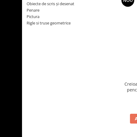
NOU
Obiecte de scris și desenat
Usborne
Penare
Pictura
Rigle si truse geometrice
Creio
penc