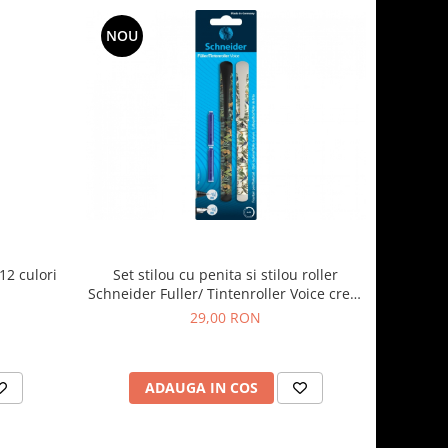
NOU
12 culori
Set stilou cu penita si stilou roller
Schneider Fuller/ Tintenroller Voice crem
si negru
29,00 RON
ADAUGA IN COS