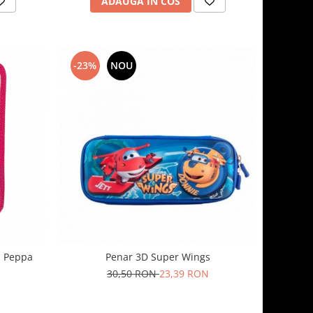
ADAUGA IN COS
-23%
NOU
- Peppa
Penar 3D Super Wings
30,50 RON
23,39 RON