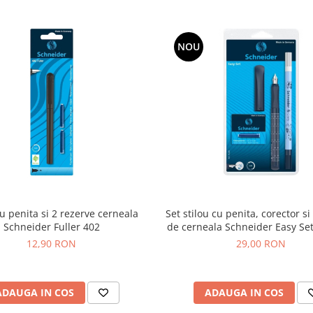
NOU
cu penita si 2 rezerve cerneala
Set stilou cu penita, corector si
Schneider Fuller 402
de cerneala Schneider Easy Set
inchis
12,90 RON
29,00 RON
ADAUGA IN COS
ADAUGA IN COS