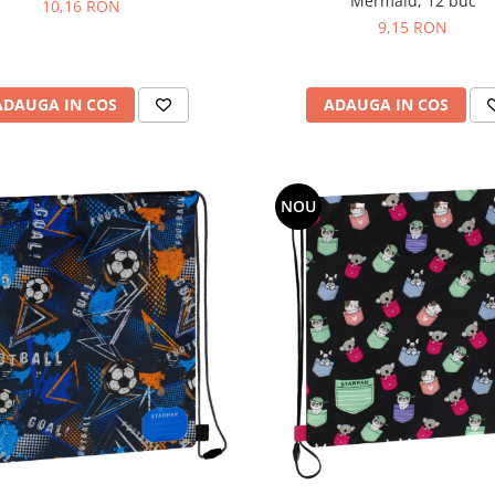
Mermaid, 12 buc
10,16 RON
9,15 RON
ADAUGA IN COS
ADAUGA IN COS
NOU