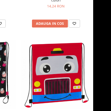
culori
14,24 RON
ADAUGA IN COS