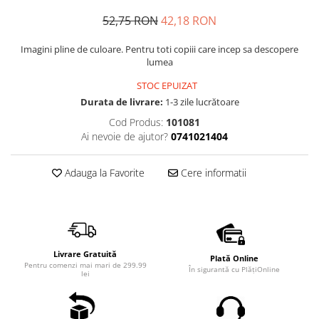
52,75 RON
42,18 RON
Imagini pline de culoare. Pentru toti copiii care incep sa descopere
lumea
STOC EPUIZAT
Durata de livrare:
1-3 zile lucrătoare
Cod Produs:
101081
Ai nevoie de ajutor?
0741021404
Adauga la Favorite
Cere informatii
Livrare Gratuită
Plată Online
Pentru comenzi mai mari de 299.99
În sigurantă cu PlățiOnline
lei