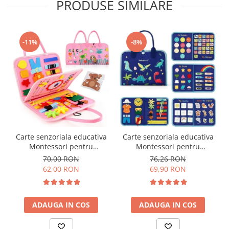
PRODUSE SIMILARE
-11%
-8%
Carte senzoriala educativa
Carte senzoriala educativa
Montessori pentru
Montessori pentru
dezvoltarea abilitatilor
dezvoltarea abilitatilor
70,00 RON
76,26 RON
motorii model sirene/litere
motorii model dinozauri
62,00 RON
69,90 RON
roz
albastru 8 pagini
ADAUGA IN COS
ADAUGA IN COS