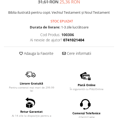
31,61 RON
25,36 RON
Biblia ilustrată pentru copii. Vechiul Testament și Noul Testament
STOC EPUIZAT
Durata de livrare:
1-3 zile lucrătoare
Cod Produs:
100306
Ai nevoie de ajutor?
0741021404
Adauga la Favorite
Cere informatii
Livrare Gratuită
Plată Online
Pentru comenzi mai mari de 299.99
În sigurantă cu PlățiOnline
lei
Retur Garantat
Comenzi Telefonice
Ai 14 zile la dispoziție pentru a
0741021404