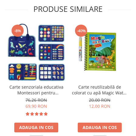
PRODUSE SIMILARE
-8%
-40%
Carte senzoriala educativa
Carte reutilizabilă de
Montessori pentru
colorat cu apă Magic Water
dezvoltarea abilitatilor
Book- animale
76,26 RON
20,00 RON
motorii model dinozauri
69,90 RON
12,00 RON
albastru 8 pagini
ADAUGA IN COS
ADAUGA IN COS