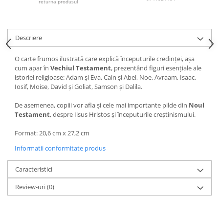
returna produsul
Descriere
O carte frumos ilustrată care explică începuturile credinței, așa
cum apar în
Vechiul Testament
, prezentând figuri esențiale ale
istoriei religioase: Adam și Eva, Cain și Abel, Noe, Avraam, Isaac,
Iosif, Moise, David și Goliat, Samson și Dalila.
De asemenea, copiii vor afla și cele mai importante pilde din
Noul
Testament
, despre Iisus Hristos și începuturile creștinismului.
Format: 20,6 cm x 27,2 cm
Informatii conformitate produs
Caracteristici
Review-uri
(0)