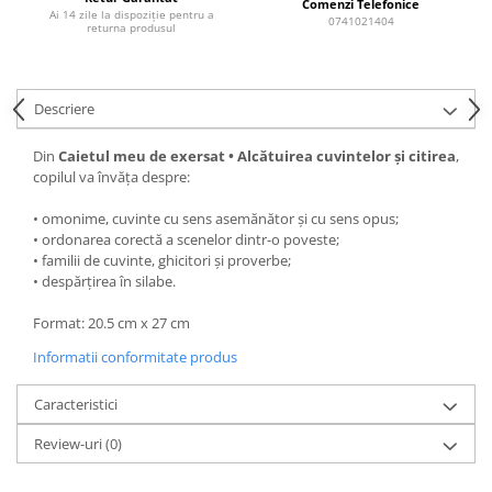
Comenzi Telefonice
Ai 14 zile la dispoziție pentru a
0741021404
returna produsul
Descriere
Din
Caietul meu de exersat • Alcătuirea cuvintelor și citirea
,
copilul va învăța despre:
• omonime, cuvinte cu sens asemănător și cu sens opus;
• ordonarea corectă a scenelor dintr-o poveste;
• familii de cuvinte, ghicitori și proverbe;
• despărțirea în silabe.
Format: 20.5 cm x 27 cm
Informatii conformitate produs
Caracteristici
Review-uri
(0)