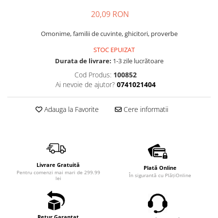
20,09 RON
Omonime, familii de cuvinte, ghicitori, proverbe
STOC EPUIZAT
Durata de livrare:
1-3 zile lucrătoare
Cod Produs:
100852
Ai nevoie de ajutor?
0741021404
Adauga la Favorite
Cere informatii
Livrare Gratuită
Plată Online
Pentru comenzi mai mari de 299.99
În sigurantă cu PlățiOnline
lei
Retur Garantat