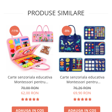
PRODUSE SIMILARE
-11%
-8%
Carte senzoriala educativa
Carte senzoriala educativa
Montessori pentru
Montessori pentru
dezvoltarea abilitatilor
dezvoltarea abilitatilor
70,00 RON
76,26 RON
motorii model sirene/litere
motorii model dinozauri
62,00 RON
69,90 RON
roz
albastru 8 pagini
ADAUGA IN COS
ADAUGA IN COS