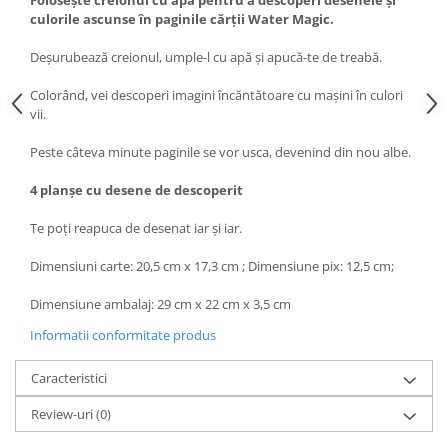
Folosește creionul cu apă pentru a descoperi desenele și
culorile ascunse în paginile cărții Water Magic.
Deșurubează creionul, umple-l cu apă și apucă-te de treabă.
Colorând, vei descoperi imagini încăntătoare cu mașini în culori
vii.
Peste câteva minute paginile se vor usca, devenind din nou albe.
4 planșe cu desene de descoperit
Te poți reapuca de desenat iar și iar.
Dimensiuni carte: 20,5 cm x 17,3 cm ; Dimensiune pix: 12,5 cm;
Dimensiune ambalaj: 29 cm x 22 cm x 3,5 cm
Informatii conformitate produs
Caracteristici
Review-uri
(0)