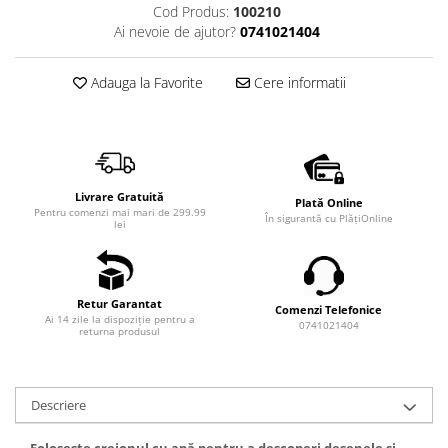
Cod Produs:
100210
Ai nevoie de ajutor?
0741021404
Adauga la Favorite
Cere informatii
Livrare Gratuită
Plată Online
Pentru comenzi mai mari de 299.99
În sigurantă cu PlățiOnline
lei
Retur Garantat
Comenzi Telefonice
Ai 14 zile la dispoziție pentru a
0741021404
returna produsul
Descriere