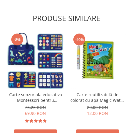
PRODUSE SIMILARE
-8%
-40%
Carte senzoriala educativa
Carte reutilizabilă de
Montessori pentru
colorat cu apă Magic Water
dezvoltarea abilitatilor
Book- animale
76,26 RON
20,00 RON
motorii model dinozauri
69,90 RON
12,00 RON
albastru 8 pagini