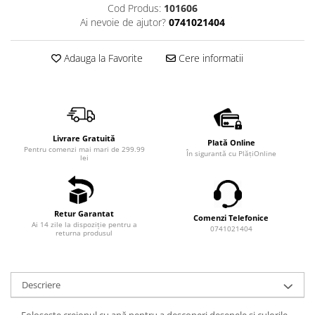
Cod Produs:
101606
Ai nevoie de ajutor?
0741021404
Adauga la Favorite
Cere informatii
Livrare Gratuită
Plată Online
Pentru comenzi mai mari de 299.99
În sigurantă cu PlățiOnline
lei
Retur Garantat
Comenzi Telefonice
Ai 14 zile la dispoziție pentru a
0741021404
returna produsul
Descriere