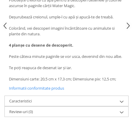
Folosește creionul cu apă pentru a descoperi desenele și culorile
ascunse în paginile cărții Water Magic.
Deșurubează creionul, umple-l cu apă și apucă-te de treabă.
Colorând, vei descoperi imagini încăntătoare cu animalute si
plante din natura.
4 planșe cu desene de descoperit.
Peste câteva minute paginile se vor usca, devenind din nou albe.
Te poți reapuca de desenat iar și iar.
Dimensiuni carte: 20,5 cm x 17,3 cm; Dimensiune pix: 12,5 cm;
Informatii conformitate produs
Caracteristici
Review-uri
(0)