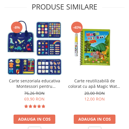
PRODUSE SIMILARE
-8%
-40%
Carte senzoriala educativa
Carte reutilizabilă de
Montessori pentru
colorat cu apă Magic Water
dezvoltarea abilitatilor
Book- animale
76,26 RON
20,00 RON
motorii model dinozauri
69,90 RON
12,00 RON
albastru 8 pagini
ADAUGA IN COS
ADAUGA IN COS