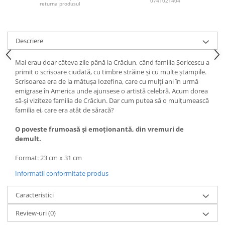
0741021404
returna produsul
Descriere
Mai erau doar câteva zile până la Crăciun, când familia Şoricescu a
primit o scrisoare ciudată, cu timbre străine şi cu multe ştampile.
Scrisoarea era de la mătuşa Iozefina, care cu mulţi ani în urmă
emigrase în America unde ajunsese o artistă celebră. Acum dorea
să-şi viziteze familia de Crăciun. Dar cum putea să o mulţumească
familia ei, care era atât de săracă?
O poveste frumoasă şi emoţionantă, din vremuri de
demult.
Format: 23 cm x 31 cm
Informatii conformitate produs
Caracteristici
Review-uri
(0)