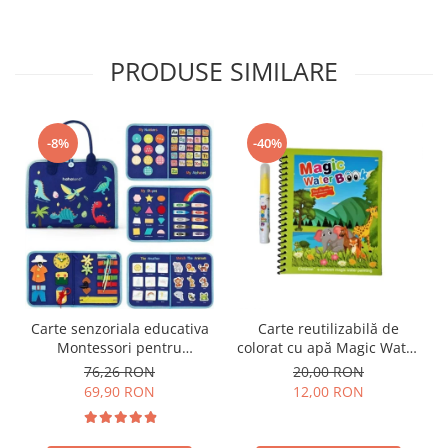
PRODUSE SIMILARE
-8%
-40%
Carte senzoriala educativa
Carte reutilizabilă de
Montessori pentru
colorat cu apă Magic Water
dezvoltarea abilitatilor
Book- animale
76,26 RON
20,00 RON
motorii model dinozauri
69,90 RON
12,00 RON
albastru 8 pagini