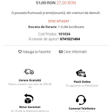
51,00 RON
27,00 RON
O poveste frumoasă şi emoţionantă, din vremuri de demult.
STOC EPUIZAT
Durata de livrare:
1-3 zile lucrătoare
Cod Produs:
101034
Ai nevoie de ajutor?
0741021404
Adauga la Favorite
Cere informatii
Livrare Gratuită
Plată Online
Pentru comenzi mai mari de 299.99
În sigurantă cu PlățiOnline
lei
Retur Garantat
Comenzi Telefonice
Ai 14 zile la dispoziție pentru a