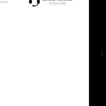
entru a
0741021404