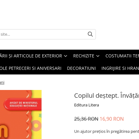
ĂRII ȘI ARTICOLE DE EXTERIOR
RECHIZITE
COSTUMATII TE
OLE PETRECERI SI ANIVERSARI
DECORATIUNI
INGRIJIRE SI HRAN
ani
Copilul deștept. Învăț
Editura Litera
25,36 RON
16,90 RON
Un ajutor preţios în pregătirea pent