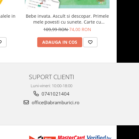
alele in
Bebe invata. Ascult si descopar. Primele
Carduri 
mele povesti cu sunete. Carte cu
pictograme si sunete
109,99 RON
74,00 RON
1
ADAUGA IN COS
AD
SUPORT CLIENTI
Luni-vineri: 10:00-18:00
0741021404
office@abramburici.ro