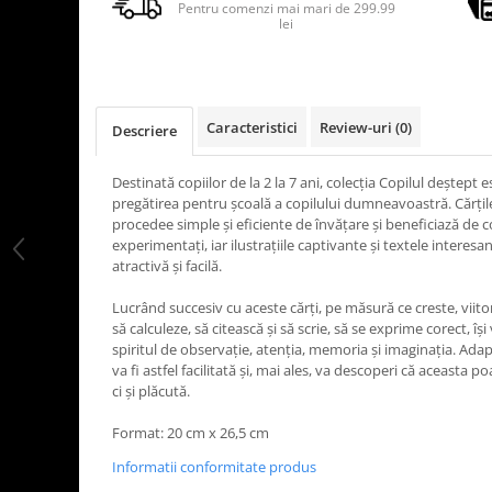
Pentru comenzi mai mari de 299.99
lei
Caracteristici
Review-uri
(0)
Descriere
Destinată copiilor de la 2 la 7 ani, colecția Copilul deștept 
pregătirea pentru școală a copilului dumneavoastră. Cărți
procedee simple și eficiente de învățare și beneficiază de
experimentați, iar ilustrațiile captivante și textele interesan
atractivă și facilă.
Lucrând succesiv cu aceste cărți, pe măsură ce creste, viito
să calculeze, să citească și să scrie, să se exprime corect, îș
spiritul de observație, atenția, memoria și imaginația. Adap
va fi astfel facilitată și, mai ales, va descoperi că aceasta p
ci și plăcută.
Format: 20 cm x 26,5 cm
Informatii conformitate produs