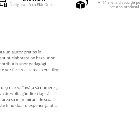
Ai 14 zile la dispoziție p
În sigurantă cu PlățiOnline
returna produsul
este un ajutor prețios în
le sunt elaborate pe baza unor
 contribuția unor pedagogi
te vor face realizarea exercițiilor
rul școlar va învăța să numere și
i va dezvolta gândirea logică,
tarea să în primii ani de școală
oate fi nu doar o experiență utilă,