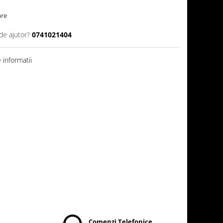
are
de ajutor?
0741021404
informatii
t
Comenzi Telefonice