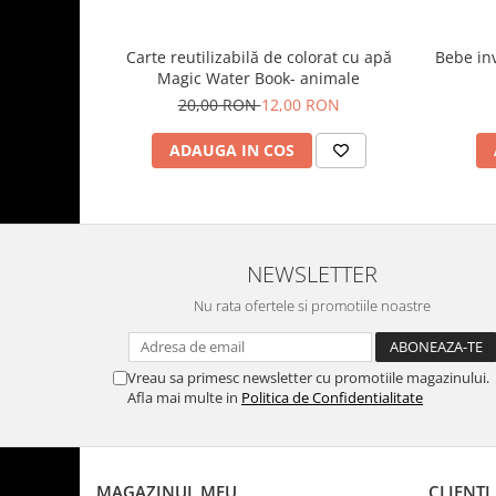
Carte reutilizabilă de colorat cu apă
Bebe inv
Magic Water Book- animale
20,00 RON
12,00 RON
ADAUGA IN COS
NEWSLETTER
Nu rata ofertele si promotiile noastre
Vreau sa primesc newsletter cu promotiile magazinului.
Afla mai multe in
Politica de Confidentialitate
MAGAZINUL MEU
CLIENTI