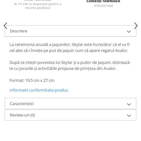
Comenzi Telefonice
Ai 14 zile la dispoziție pentru a
0741021404
returna produsul
Descriere
La ceremonia anuală a jaquinilor, Skylar este încrezător că el va fi
cel ales să-i învețe pe puii de jaquin cum să apere regatul Avalor.
După ce citești povestea lui Skylar și a puilor de jaquini, distrează-
te cu jocurile și activitățile propuse de prințesa din Avalor.
Format: 19,5 cm x 27 cm
Informatii conformitate produs
Caracteristici
Review-uri
(0)