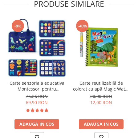
PRODUSE SIMILARE
-8%
-40%
Carte senzoriala educativa
Carte reutilizabilă de
Montessori pentru
colorat cu apă Magic Water
dezvoltarea abilitatilor
Book- animale
76,26 RON
20,00 RON
motorii model dinozauri
69,90 RON
12,00 RON
albastru 8 pagini
ADAUGA IN COS
ADAUGA IN COS