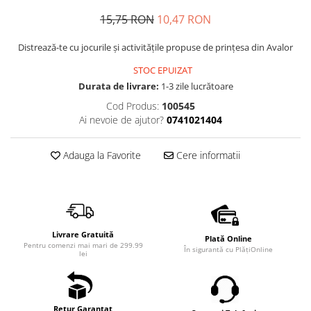
15,75 RON
10,47 RON
Distrează-te cu jocurile și activitățile propuse de prințesa din Avalor
STOC EPUIZAT
Durata de livrare:
1-3 zile lucrătoare
Cod Produs:
100545
Ai nevoie de ajutor?
0741021404
Adauga la Favorite
Cere informatii
Livrare Gratuită
Plată Online
Pentru comenzi mai mari de 299.99
În sigurantă cu PlățiOnline
lei
Retur Garantat