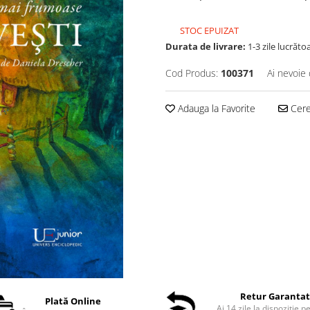
STOC EPUIZAT
Durata de livrare:
1-3 zile lucrăto
Cod Produs:
100371
Ai nevoie 
Adauga la Favorite
Cere 
Retur Garanta
Plată Online
Ai 14 zile la dispoziție p