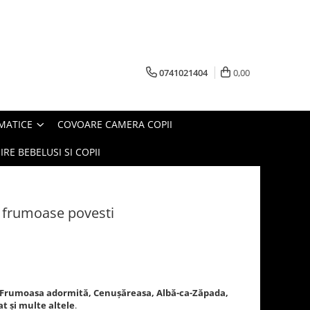
0741021404
0,00
MATICE
COVOARE CAMERA COPII
IRE BEBELUSI SI COPII
i frumoase povesti
, Frumoasa adormită, Cenușăreasa, Albă-ca-Zăpada,
at și multe altele
.