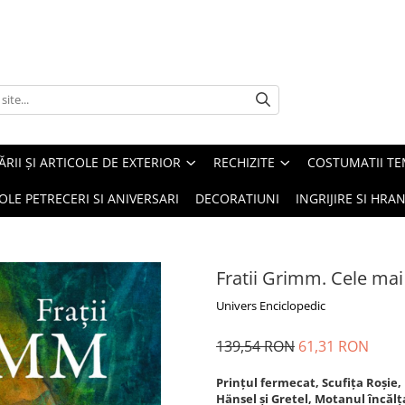
ĂRII ȘI ARTICOLE DE EXTERIOR
RECHIZITE
COSTUMATII TE
OLE PETRECERI SI ANIVERSARI
DECORATIUNI
INGRIJIRE SI HRAN
Fratii Grimm. Cele ma
Univers Enciclopedic
139,54 RON
61,31 RON
Prințul fermecat, Scufița Roșie
Hänsel și Gretel, Motanul încălț