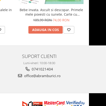
alele in
Bebe invata. Ascult si descopar. Primele
Carduri 
mele povesti cu sunete. Carte cu
pictograme si sunete
109,99 RON
74,00 RON
1
ADAUGA IN COS
AD
SUPORT CLIENTI
Luni-vineri: 10:00-18:00
0741021404
office@abramburici.ro