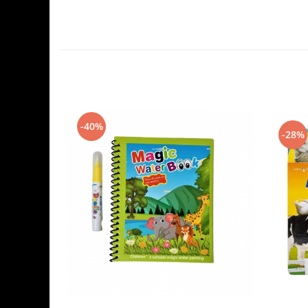
-40%
-28%