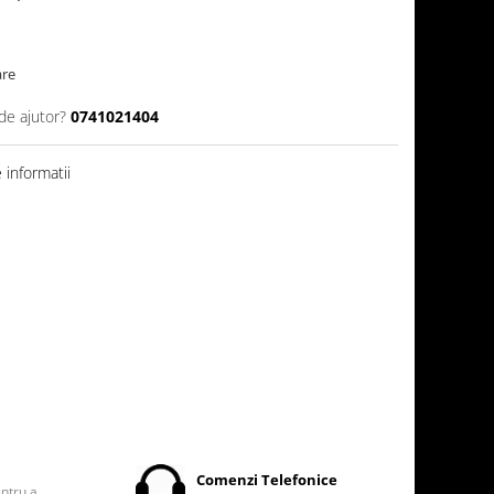
are
de ajutor?
0741021404
informatii
t
Comenzi Telefonice
entru a