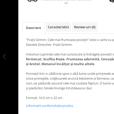
lei
Caracteristici
Review-uri
(0)
Descriere
"Frații Grimm. Cele mai frumoase povești" este o carte cu p
Daniela Drescher, Fratii Grimm.
Volumul cuprinde cele mai cunoscute și îndrăgite povești s
fermecat, Scufița Roșie, Frumoasa adormită, Cenușă
și Gretel, Motanul încălțat și multe altele
.
Pornești într-o călătorie spre o altă lume unde prințesele au
orice primejdie, vrăjitoarele aruncă blesteme și farmece, ca
nori, iar pădurile ascund cele mai ciudate făpturi. O lume u
și piedicilor, binele învinge întotdeauna răul.
Format: 16.5 cm x 22 cm
Informatii conformitate produs