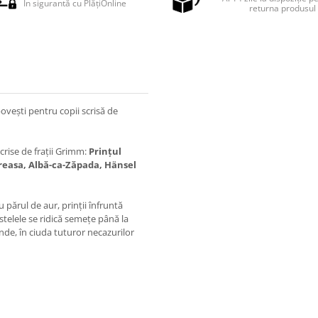
În sigurantă cu PlățiOnline
returna produsul
ovești pentru copii scrisă de
crise de frații Grimm:
Prințul
reasa, Albă-ca-Zăpada, Hänsel
 părul de aur, prinții înfruntă
stelele se ridică semețe până la
nde, în ciuda tuturor necazurilor