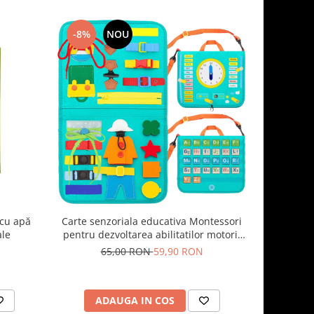
-8%
NOU
-33%
 cu apă
Carte senzoriala educativa Montessori
Bebe invat
ale
pentru dezvoltarea abilitatilor motorii
mele po
model calendar turquoise 4 pagini
p
65,00 RON
59,90 RON
1
ADAUGA IN COS
AD