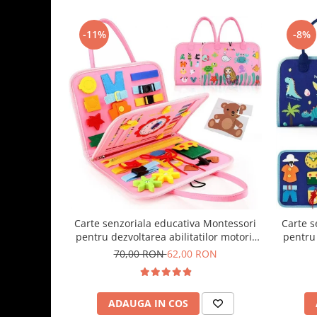
-11%
-8%
Carte senzoriala educativa Montessori
Carte s
pentru dezvoltarea abilitatilor motorii
pentru 
model sirene/litere roz
model
70,00 RON
62,00 RON
ADAUGA IN COS