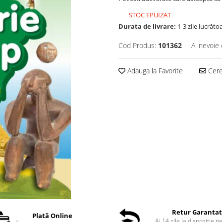
STOC EPUIZAT
Durata de livrare:
1-3 zile lucrăto
Cod Produs:
101362
Ai nevoie 
Adauga la Favorite
Cere 
Retur Garanta
Plată Online
Ai 14 zile la dispoziție p