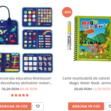
-40%
enzoriala educativa Montessori
Carte reutilizabilă de colorat
dezvoltarea abilitatilor motorii
Magic Water Book- anim
 dinozauri albastru 8 pagini
76,26 RON
69,90 RON
20,00 RON
12,00 RON
ADAUGA IN COS
ADAUGA IN COS