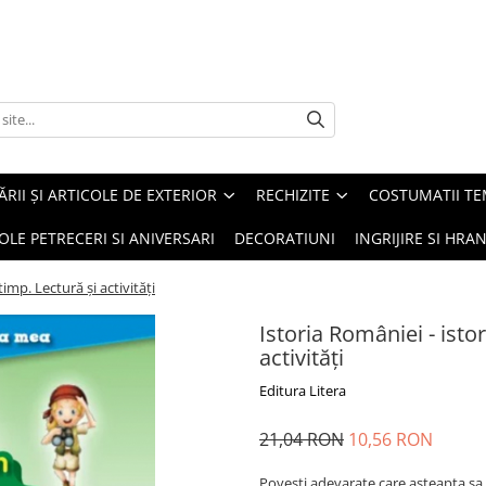
ĂRII ȘI ARTICOLE DE EXTERIOR
RECHIZITE
COSTUMATII TE
OLE PETRECERI SI ANIVERSARI
DECORATIUNI
INGRIJIRE SI HRAN
timp. Lectură și activități
Istoria României - isto
activități
Editura Litera
21,04 RON
10,56 RON
Povesti adevarate care asteapta sa 