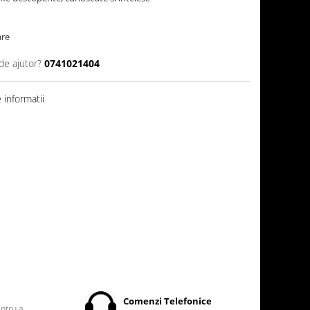
are
de ajutor?
0741021404
informatii
t
Comenzi Telefonice
entru a