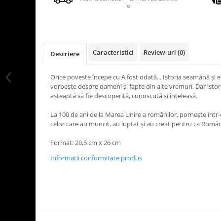
lei
Caracteristici
Review-uri
(0)
Descriere
Orice poveste începe cu A fost odată... Istoria seamănă și 
vorbește despre oameni și fapte din alte vremuri. Dar isto
așteaptă să fie descoperită, cunoscută și înțeleasă.
La 100 de ani de la Marea Unire a românilor, pornește într-
celor care au muncit, au luptat și au creat pentru ca Români
Format: 20,5 cm x 26 cm
Informatii conformitate produs