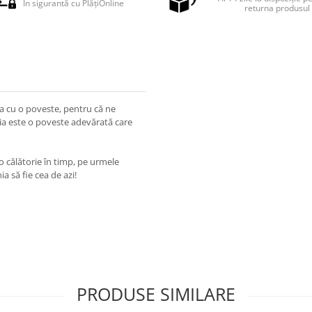
În sigurantă cu PlățiOnline
returna produsul
ea cu o poveste, pentru că ne
ria este o poveste adevărată care
o călătorie în timp, pe urmele
a să fie cea de azi!
PRODUSE SIMILARE