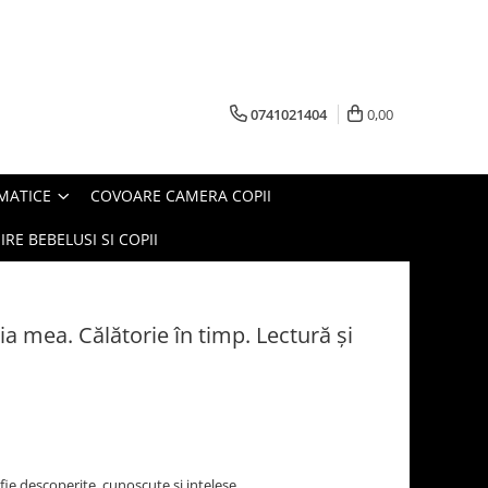
0741021404
0,00
MATICE
COVOARE CAMERA COPII
IRE BEBELUSI SI COPII
ria mea. Călătorie în timp. Lectură și
fie descoperite, cunoscute si intelese