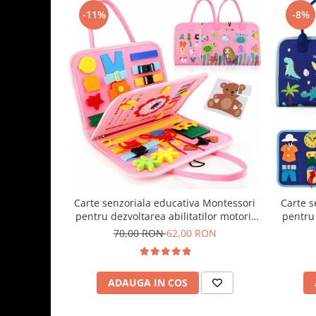
-11%
-8%
Carte senzoriala educativa Montessori
Carte s
pentru dezvoltarea abilitatilor motorii
pentru 
model sirene/litere roz
model
70,00 RON
62,00 RON
ADAUGA IN COS