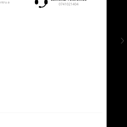
entru a
0741021404