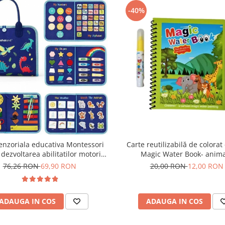
-40%
enzoriala educativa Montessori
Carte reutilizabilă de colorat
dezvoltarea abilitatilor motorii
Magic Water Book- anim
 dinozauri albastru 8 pagini
76,26 RON
69,90 RON
20,00 RON
12,00 RON
ADAUGA IN COS
ADAUGA IN COS