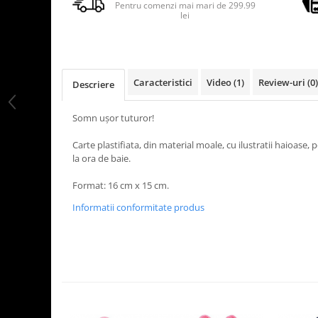
Pentru comenzi mai mari de 299.99
lei
Caracteristici
Video
(1)
Review-uri
(0)
Descriere
Somn ușor tuturor!
Carte plastifiata, din material moale, cu ilustratii haioase, 
la ora de baie.
Format: 16 cm x 15 cm.
Informatii conformitate produs