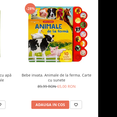
-28%
-8%
 cu apă
Bebe invata. Animale de la ferma. Carte
Carte sen
ale
cu sunete
pentru dez
model c
89,99 RON
65,00 RON
6
ADAUGA IN COS
AD