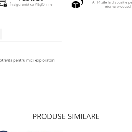
Ai 14 zile la dispoziție p
În sigurantă cu PlățiOnline
returna produsul
potrivita pentru micii exploratori
PRODUSE SIMILARE