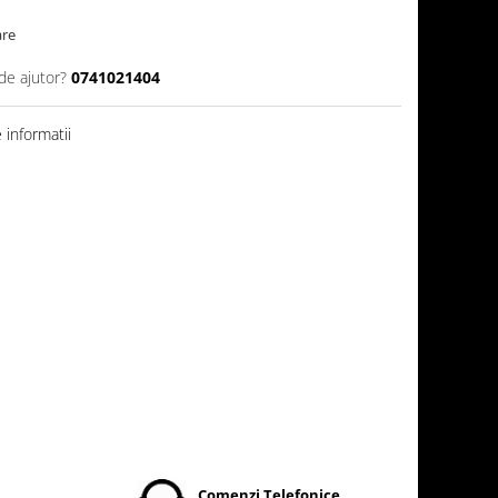
are
de ajutor?
0741021404
informatii
t
Comenzi Telefonice