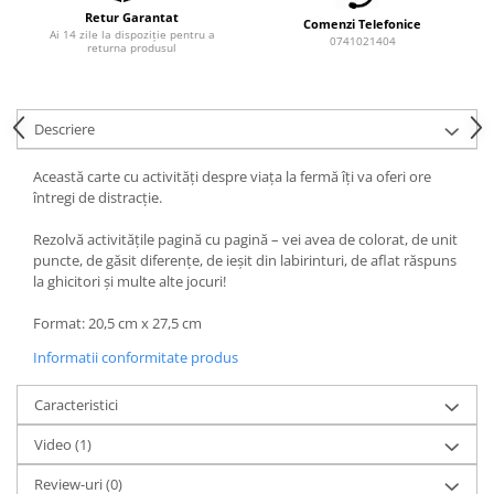
Retur Garantat
Comenzi Telefonice
Ai 14 zile la dispoziție pentru a
0741021404
returna produsul
Descriere
Această carte cu activități despre viața la fermă îți va oferi ore
întregi de distracție.
Rezolvă activitățile pagină cu pagină – vei avea de colorat, de unit
puncte, de găsit diferențe, de ieșit din labirinturi, de aflat răspuns
la ghicitori și multe alte jocuri!
Format: 20,5 cm x 27,5 cm
Informatii conformitate produs
Caracteristici
Video
(1)
Review-uri
(0)