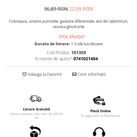
36,89 RON
22,09 RON
Coloreaza, uneste punctele, gaseste diferentele, iesi din labirinturi,
rezolva ghicitorile
STOC EPUIZAT
Durata de livrare:
1-3 zile lucrătoare
Cod Produs:
101359
Ai nevoie de ajutor?
0741021404
Adauga la Favorite
Cere informatii
Livrare Gratuită
Plată Online
Pentru comenzi mai mari de 299.99
În sigurantă cu PlățiOnline
lei