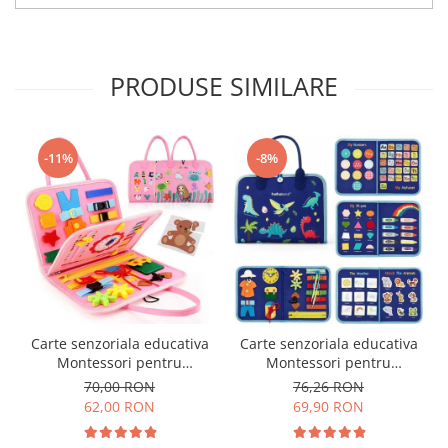
PRODUSE SIMILARE
-11%
-8%
Carte senzoriala educativa
Carte senzoriala educativa
Montessori pentru
Montessori pentru
dezvoltarea abilitatilor
dezvoltarea abilitatilor
70,00 RON
76,26 RON
motorii model sirene/litere
motorii model dinozauri
62,00 RON
69,90 RON
roz
albastru 8 pagini