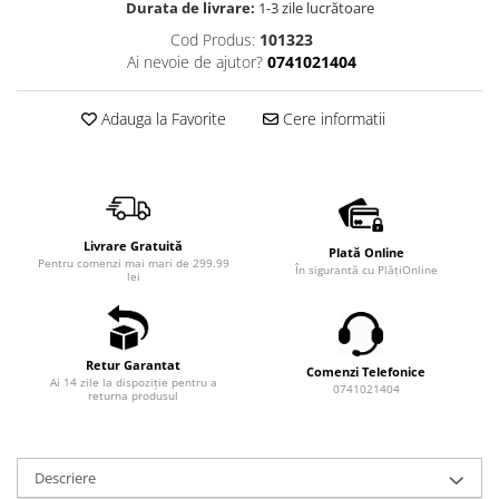
Durata de livrare:
1-3 zile lucrătoare
Cod Produs:
101323
Ai nevoie de ajutor?
0741021404
Adauga la Favorite
Cere informatii
Livrare Gratuită
Plată Online
Pentru comenzi mai mari de 299.99
În sigurantă cu PlățiOnline
lei
Retur Garantat
Comenzi Telefonice
Ai 14 zile la dispoziție pentru a
0741021404
returna produsul
Descriere