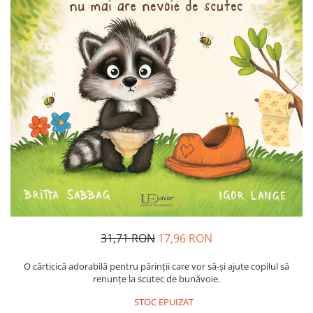
Usborne
31,71 RON
17,96 RON
O cărticică adorabilă pentru părinţii care vor să-şi ajute copilul să
renunţe la scutec de bunăvoie.
STOC EPUIZAT