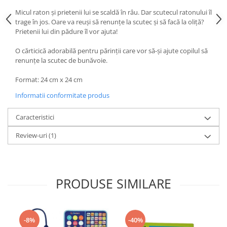
Micul raton şi prietenii lui se scaldă în râu. Dar scutecul ratonului îl
trage în jos. Oare va reuşi să renunţe la scutec şi să facă la oliţă?
Prietenii lui din pădure îl vor ajuta!
O cărticică adorabilă pentru părinţii care vor să-şi ajute copilul să
renunţe la scutec de bunăvoie.
Format: 24 cm x 24 cm
Informatii conformitate produs
Caracteristici
Review-uri
(1)
PRODUSE SIMILARE
-8%
-40%