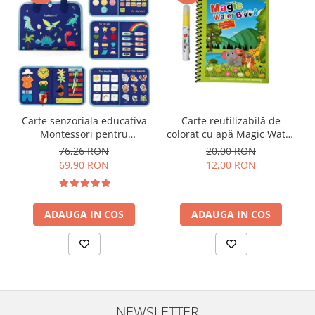
Carte senzoriala educativa
Carte reutilizabilă de
Montessori pentru
colorat cu apă Magic Water
dezvoltarea abilitatilor
Book- animale
76,26 RON
20,00 RON
motorii model dinozauri
69,90 RON
12,00 RON
albastru 8 pagini
ADAUGA IN COS
ADAUGA IN COS
NEWSLETTER