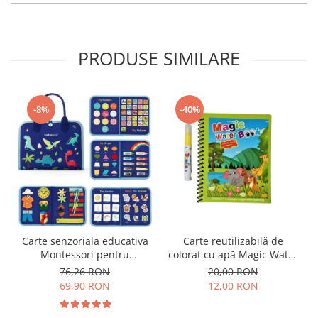
PRODUSE SIMILARE
-8%
-40%
Carte senzoriala educativa
Carte reutilizabilă de
Montessori pentru
colorat cu apă Magic Water
dezvoltarea abilitatilor
Book- animale
76,26 RON
20,00 RON
motorii model dinozauri
69,90 RON
12,00 RON
albastru 8 pagini