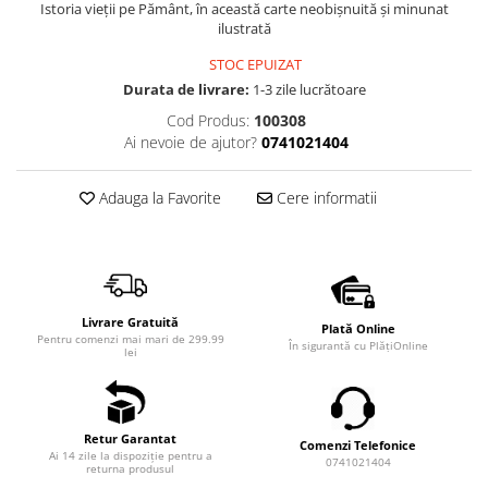
Istoria vieții pe Pământ, în această carte neobișnuită și minunat
ilustrată
STOC EPUIZAT
Durata de livrare:
1-3 zile lucrătoare
Cod Produs:
100308
Ai nevoie de ajutor?
0741021404
Adauga la Favorite
Cere informatii
Livrare Gratuită
Plată Online
Pentru comenzi mai mari de 299.99
În sigurantă cu PlățiOnline
lei
Retur Garantat
Comenzi Telefonice
Ai 14 zile la dispoziție pentru a
0741021404
returna produsul