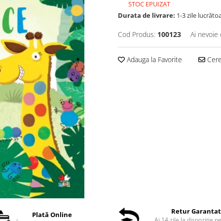
STOC EPUIZAT
Durata de livrare:
1-3 zile lucrăto
Cod Produs:
100123
Ai nevoie 
Adauga la Favorite
Cere 
Retur Garanta
Plată Online
Ai 14 zile la dispoziție p