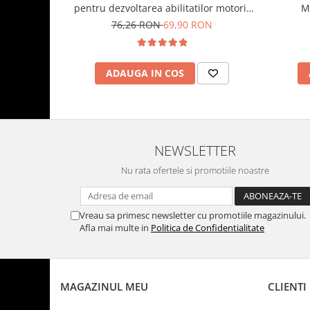
pentru dezvoltarea abilitatilor motorii
M
model dinozauri albastru 8 pagini
76,26 RON
69,90 RON
ADAUGA IN COS
NEWSLETTER
Nu rata ofertele si promotiile noastre
Vreau sa primesc newsletter cu promotiile magazinului.
Afla mai multe in
Politica de Confidentialitate
MAGAZINUL MEU
CLIENTI