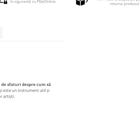
În sigurantă cu PlățiOnline
returna produsul
i de sfaturi despre cum să
i este un instrument util și
 artiști.