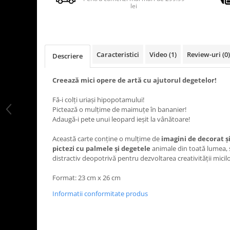
lei
Caracteristici
Video
(1)
Review-uri
(0)
Descriere
Creează mici opere de artă cu ajutorul degetelor!
Fă-i colți uriași hipopotamului!
Pictează o mulțime de maimuțe în bananier!
Adaugă-i pete unui leopard ieșit la vânătoare!
Această carte conține o mulțime de
imagini de decorat ș
pictezi cu palmele și degetele
animale din toată lumea, ș
distractiv deopotrivă pentru dezvoltarea creativității micilor
Format: 23 cm x 26 cm
Informatii conformitate produs