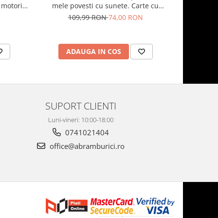
 motorii
mele povesti cu sunete. Carte cu
pagini
pictograme si sunete
109,99 RON
74,00 RON
1
ADAUGA IN COS
AD
SUPORT CLIENTI
Luni-vineri: 10:00-18:00
0741021404
office@abramburici.ro