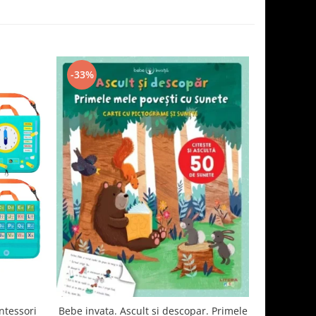
-33%
-20%
ntessori
Bebe invata. Ascult si descopar. Primele
Carduri e