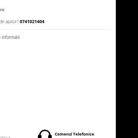
are
de ajutor?
0741021404
informatii
t
Comenzi Telefonice
entru a