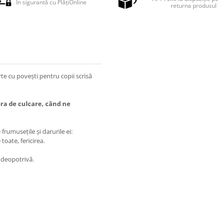
În sigurantă cu PlățiOnline
returna produsul
e cu povești pentru copii scrisă
ra de culcare, când ne
frumuseţile şi darurile ei:
 toate, fericirea.
a deopotrivă.