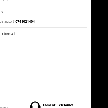
are
de ajutor?
0741021404
informatii
t
Comenzi Telefonice
entru a