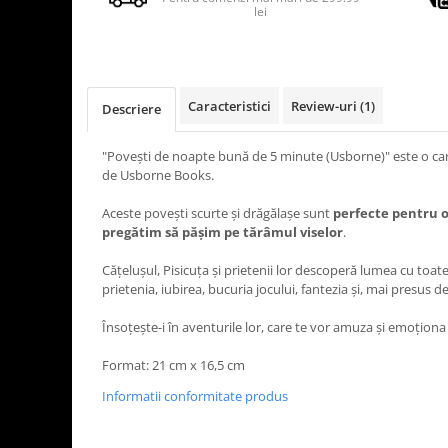
lei
Caracteristici
Review-uri
(1)
Descriere
"Povești de noapte bună de 5 minute (Usborne)" este o cart
de Usborne Books.
Aceste poveşti scurte şi drăgălaşe sunt
perfecte pentru o
pregătim să păşim pe tărâmul viselor
.
Căţeluşul, Pisicuţa şi prietenii lor descoperă lumea cu toate 
prietenia, iubirea, bucuria jocului, fantezia şi, mai presus de
Însoţeşte-i în aventurile lor, care te vor amuza şi emoţion
Format: 21 cm x 16,5 cm
Informatii conformitate produs