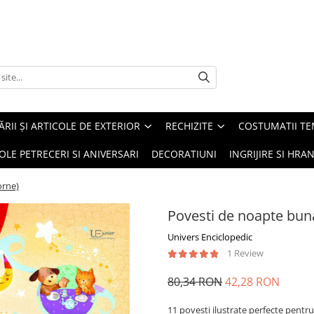
ĂRII ȘI ARTICOLE DE EXTERIOR
RECHIZITE
COSTUMATII TE
OLE PETRECERI SI ANIVERSARI
DECORATIUNI
INGRIJIRE SI HRAN
orne)
Povesti de noapte bun
Univers Enciclopedic
1 Review
80,34 RON
42,28 RON
11 povești ilustrate perfecte pentru