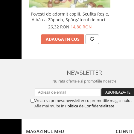
Povești de adormit copiii. Scufița Roșie,
Albă-ca-Zăpada, Spărgătorul de nuci -
Reeditare
26,32 RON
14,80 RON
ADAUGA IN COS
NEWSLETTER
Nu rata ofertele si promotiile noastre
Vreau sa primesc newsletter cu promotiile magazinului.
Afla mai multe in
Politica de Confidentialitate
MAGAZINUL MEU
CLIENTI