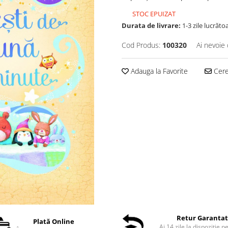
STOC EPUIZAT
Durata de livrare:
1-3 zile lucrăto
Cod Produs:
100320
Ai nevoie 
Adauga la Favorite
Cere 
Retur Garanta
Plată Online
Ai 14 zile la dispoziție p