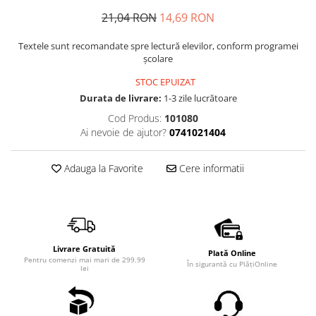
21,04 RON
14,69 RON
Textele sunt recomandate spre lectură elevilor, conform programei
școlare
STOC EPUIZAT
Durata de livrare:
1-3 zile lucrătoare
Cod Produs:
101080
Ai nevoie de ajutor?
0741021404
Adauga la Favorite
Cere informatii
Livrare Gratuită
Plată Online
Pentru comenzi mai mari de 299.99
În sigurantă cu PlățiOnline
lei