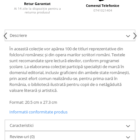
Retur Garantat
Comenzi Telefonice
Ai 14 zile la dispoziție pentru a
0741021404
returna produsul
Descriere
În această colecţie vor apărea 100 de titluri reprezentative din
folclorul românesc și din opera marilor scriitori români. Textele
sunt recomandate spre lectură elevilor, conform programei
școlare. La elaborarea colecţiei participă specialiști de marcă în
domeniul editorial, inclusiv graficieni din ambele state românești,
prin acest efort comun realizându‑se, pentru prima oară în
România, o bibliotecă ilustrată pentru copii de o netăgăduită
valoare literară și artistică.
Format: 20.5 cm x 27.3 cm
Informatii conformitate produs
Caracteristici
Review-uri
(0)