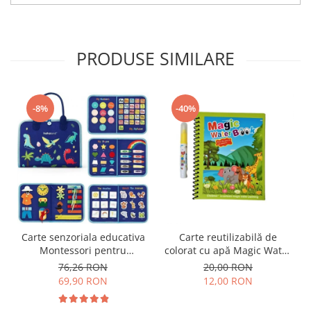
PRODUSE SIMILARE
-8%
-40%
Carte senzoriala educativa
Carte reutilizabilă de
Montessori pentru
colorat cu apă Magic Water
dezvoltarea abilitatilor
Book- animale
76,26 RON
20,00 RON
motorii model dinozauri
69,90 RON
12,00 RON
albastru 8 pagini