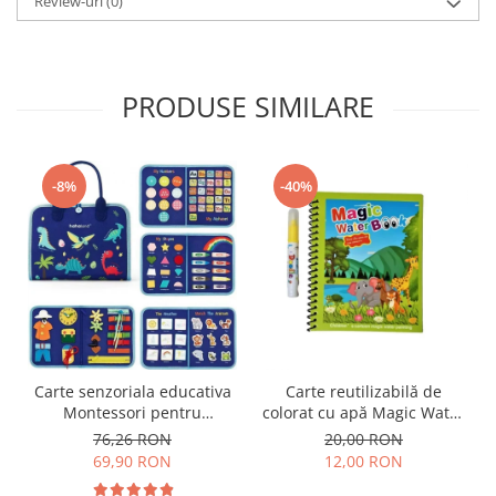
Review-uri
(0)
PRODUSE SIMILARE
-8%
-40%
Carte senzoriala educativa
Carte reutilizabilă de
Montessori pentru
colorat cu apă Magic Water
dezvoltarea abilitatilor
Book- animale
76,26 RON
20,00 RON
motorii model dinozauri
69,90 RON
12,00 RON
albastru 8 pagini