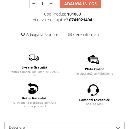
ADAUGA IN COS
Cod Produs:
101083
Ai nevoie de ajutor?
0741021404
Adauga la Favorite
Cere informatii
Livrare Gratuită
Plată Online
Pentru comenzi mai mari de 299.99
În sigurantă cu PlățiOnline
lei
Retur Garantat
Comenzi Telefonice
Ai 14 zile la dispoziție pentru a
0741021404
returna produsul
Descriere