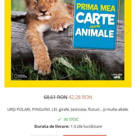
Usborne
68,61 RON
42,28 RON
URŞI POLARI, PINGUINI, LEI, girafe, țestoase, fluturi... şi multe altele.
IN STOC
Durata de livrare:
1-3 zile lucrătoare