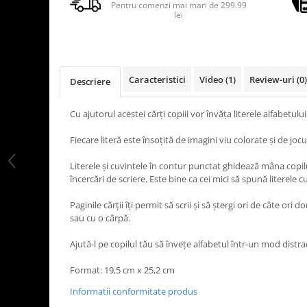
Pentru comenzi mai mari de 299.99
lei
Caracteristici
Video
(1)
Review-uri
(0)
Descriere
Cu ajutorul acestei cărți copiii vor învăța literele alfabetulu
Fiecare literă este însoțită de imagini viu colorate și de joc
Literele și cuvintele în contur punctat ghidează mâna copil
încercări de scriere. Este bine ca cei mici să spună literele c
Paginile cărții îți permit să scrii și să ștergi ori de câte ori 
sau cu o cârpă.
Ajută-l pe copilul tău să învețe alfabetul într-un mod distrac
Format: 19,5 cm x 25,2 cm
Informatii conformitate produs