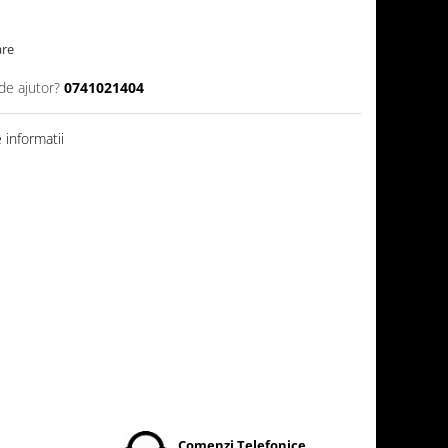
are
de ajutor?
0741021404
informatii
t
Comenzi Telefonice