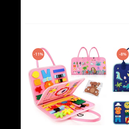
-11%
-8%