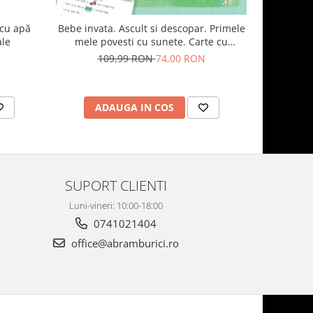
 cu apă
Bebe invata. Ascult si descopar. Primele
Carte sen
ale
mele povesti cu sunete. Carte cu
pentru dez
pictograme si sunete
model c
109,99 RON
74,00 RON
6
ADAUGA IN COS
AD
SUPORT CLIENTI
Luni-vineri: 10:00-18:00
0741021404
office@abramburici.ro