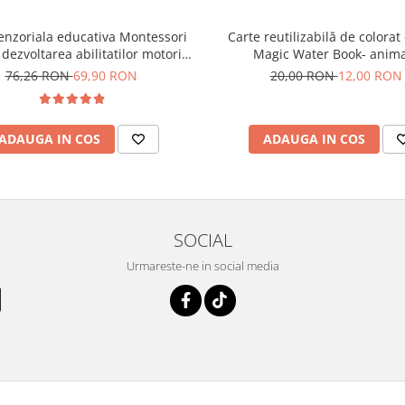
enzoriala educativa Montessori
Carte reutilizabilă de colorat
dezvoltarea abilitatilor motorii
Magic Water Book- anim
 dinozauri albastru 8 pagini
76,26 RON
69,90 RON
20,00 RON
12,00 RON
ADAUGA IN COS
ADAUGA IN COS
SOCIAL
Urmareste-ne in social media