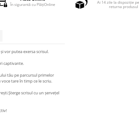
Ai 14 zile la dispoziție p
În sigurantă cu PlățiOnline
returna produsul
i și vor putea exersa scrisul.
uri captivante.
ului tău pe parcursul primelor
u voce tare în timp ce le scriu.
dorești.Șterge scrisul cu un șervețel
tiv!