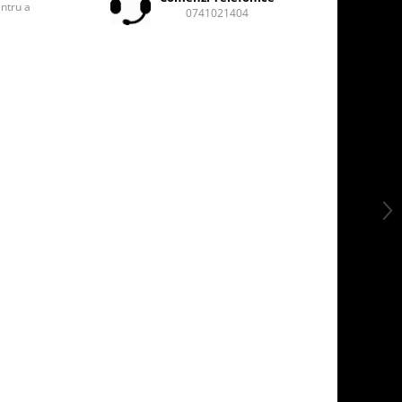
entru a
0741021404