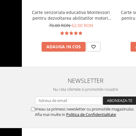
Carte senzoriala educativa Montessori
Carte s
pentru dezvoltarea abilitatilor motorii
pentru 
model sirene/litere roz
model
70,00 RON
62,00 RON
ADAUGA IN COS
NEWSLETTER
Nu rata ofertele si promotiile noastre
Vreau sa primesc newsletter cu promotiile magazinului.
Afla mai multe in
Politica de Confidentialitate