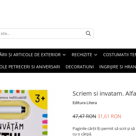
ĂRII ȘI ARTICOLE DE EXTERIOR
RECHIZITE
COSTUMATII TE
OLE PETRECERI SI ANIVERSARI
DECORATIUNI
INGRIJIRE SI HRAN
Scriem si invatam. Alf
Editura Litera
47,47 RON
31,61 RON
Paginile cărții îți permit să scrii și 
cu o cârpă.