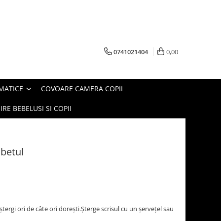
0741021404
0,00
MATICE
COVOARE CAMERA COPII
IRE BEBELUSI SI COPII
abetul
să ștergi ori de câte ori dorești.Șterge scrisul cu un șervețel sau