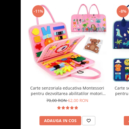
-11%
-8%
Carte senzoriala educativa Montessori
Carte s
pentru dezvoltarea abilitatilor motorii
pentru 
model sirene/litere roz
model
70,00 RON
62,00 RON
ADAUGA IN COS