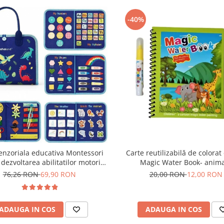
-40%
enzoriala educativa Montessori
Carte reutilizabilă de colorat
dezvoltarea abilitatilor motorii
Magic Water Book- anim
 dinozauri albastru 8 pagini
76,26 RON
69,90 RON
20,00 RON
12,00 RON
ADAUGA IN COS
ADAUGA IN COS