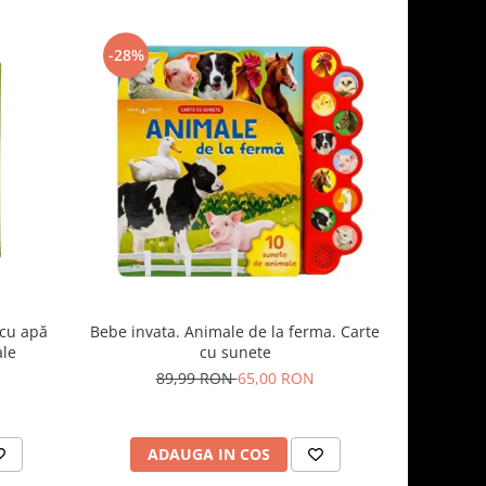
-28%
-8%
 cu apă
Bebe invata. Animale de la ferma. Carte
Carte sen
ale
cu sunete
pentru dez
model c
89,99 RON
65,00 RON
6
ADAUGA IN COS
AD