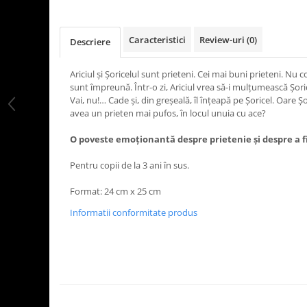
Caracteristici
Review-uri
(0)
Descriere
Ariciul și Șoricelul sunt prieteni. Cei mai buni prieteni. Nu 
sunt împreună. Într-o zi, Ariciul vrea să-i mulțumească Șori
Vai, nu!… Cade și, din greșeală, îl înțeapă pe Șoricel. Oare Șor
avea un prieten mai pufos, în locul unuia cu ace?
O poveste emoționantă despre prietenie și despre a fi
Pentru copii de la 3 ani în sus.
Format: 24 cm x 25 cm
Informatii conformitate produs