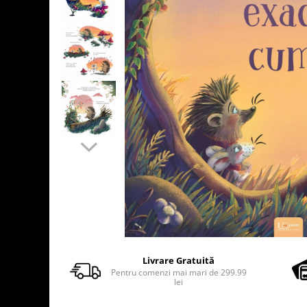
Usborne
Livrare Gratuită
Pentru comenzi mai mari de 299.99
lei