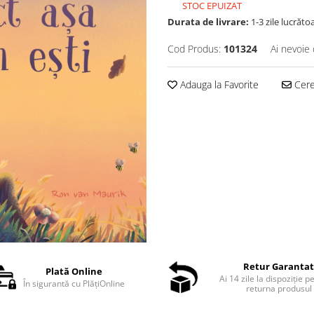
STOC EPUIZAT
Durata de livrare:
1-3 zile lucrăto
Cod Produs:
101324
Ai nevoie 
Adauga la Favorite
Cere 
Retur Garanta
Plată Online
Ai 14 zile la dispoziție p
În sigurantă cu PlățiOnline
returna produsul