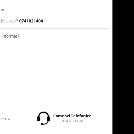
are
de ajutor?
0741021404
informatii
t
Comenzi Telefonice
entru a
0741021404