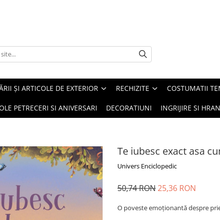
ĂRII ȘI ARTICOLE DE EXTERIOR
RECHIZITE
COSTUMATII TE
OLE PETRECERI SI ANIVERSARI
DECORATIUNI
INGRIJIRE SI HRAN
Te iubesc exact asa cu
Univers Enciclopedic
50,74 RON
25,36 RON
O poveste emoționantă despre priete