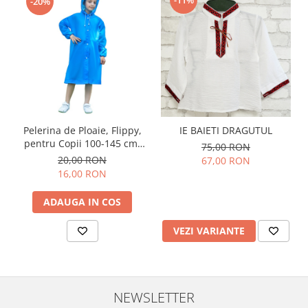
-11%
-20%
Pelerina de Ploaie, Flippy,
IE BAIETI DRAGUTUL
pentru Copii 100-145 cm,
75,00 RON
din EVA, Impermeabila,
20,00 RON
67,00 RON
Inchidere cu Capse,
16,00 RON
Albastru
ADAUGA IN COS
VEZI VARIANTE
NEWSLETTER