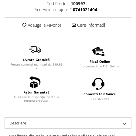
Cod Produs:
100997
Ai nevoie de ajutor?
0741021404
Adauga la Favorite
Cere informatii
Livrare Gratuită
Plată Online
Pentru comenzi mai mari de 299.99
În sigurantă cu PlățiOnline
lei
Retur Garantat
Comenzi Telefonice
Ai 14 zile la dispoziție pentru a
0741021404
returna produsul
Descriere