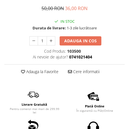
50,00 RON
36,00 RON
IN STOC
Durata de livrare:
1-3 zile lucrătoare
ADAUGA IN COS
Cod Produs:
103500
Ai nevoie de ajutor?
0741021404
Adauga la Favorite
Cere informatii
Livrare Gratuită
Plată Online
Pentru comenzi mai mari de 299.99
În sigurantă cu PlățiOnline
lei