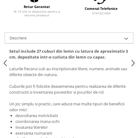
Retur Garantat
Comenzi Telefonice
Ai 14 zile la dispoziție pentru a
0741021404
returna produsul
Descriere
Setul include 27 cuburi din lemn cu latura de aproximativ 3
cm, depozitate intr-o cutiuta din lemn cu capac.
Laturile fiecarui cub au inscriptionate litere, numere, animale sau
diferite obiecte din natura.
Cuburile pot fi folosite deasemenea pentru realizarea de diferite
constructii si inventarea povestilor si jocurilor de rol.
Un joc simplu si practic, care aduce mai multe tipuri de beneficii
celor mici:
dezvoltarea motricitatii
coordonarea mana-ochi
invatarea literelor
exersarea numararii