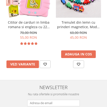
Cititor de carduri in limba
Trenulet din lemn cu
romana si engleza cu 224
prinderi magnetice, Model
de imagini si sunete,
Alfabet, 26 Litere
70,00 RON
60,00 RON
incarcare USB
55,00 RON
45,00 RON
ADAUGA IN COS
VEZI VARIANTE
NEWSLETTER
Nu rata ofertele si promotiile noastre