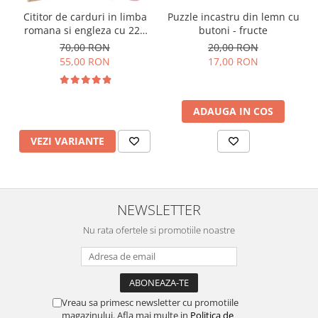
Cititor de carduri in limba
Puzzle incastru din lemn cu
romana si engleza cu 224
butoni - fructe
de imagini si sunete,
70,00 RON
20,00 RON
incarcare USB
55,00 RON
17,00 RON
ADAUGA IN COS
VEZI VARIANTE
NEWSLETTER
Nu rata ofertele si promotiile noastre
Vreau sa primesc newsletter cu promotiile
magazinului. Afla mai multe in
Politica de