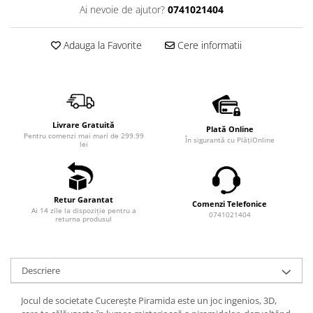
Ai nevoie de ajutor?
0741021404
Adauga la Favorite
Cere informatii
Livrare Gratuită
Plată Online
Pentru comenzi mai mari de 299.99
În sigurantă cu PlățiOnline
lei
Retur Garantat
Comenzi Telefonice
Ai 14 zile la dispoziție pentru a
0741021404
returna produsul
Descriere
Jocul de societate Cucereşte Piramida este un joc ingenios, 3D,