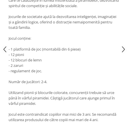
care te călăuzeşte în lumea misterioasă a piramidelor, dezvoltând
spiritul de competiţie şi abilităţile sociale.
Jocurile de societate ajută la dezvoltarea inteligenţei, imaginaţiei
şi a gândirii logice, oferind o distracţie nemaipomenită pentru
toată familia.
Jocul conţine:
- 1 platformă de joc (montabilă din 6 piese)
- 12 pioni
- 12 blocuri de lemn
- 2 zaruri
- regulament de joc.
Număr de jucători: 2-4.
Utilizand pionii şi blocurile colorate, concurenţii trebuie să urce
până în vârful piramidei. Câştigă jucătorul care ajunge primul în
vârful piramidei.
Jocul este contraindicat copiilor mai mici de 3 ani. Se recomandă
utilizarea produsului de către copiii mai mari de 4 ani.