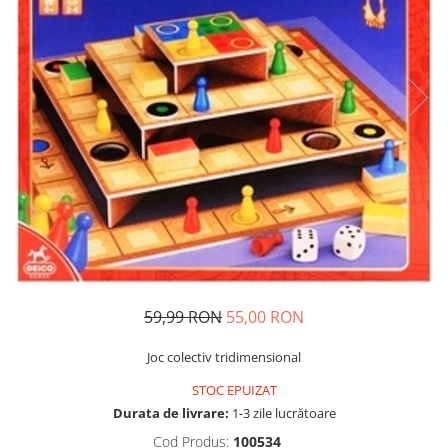
Usborne
59,99 RON
55,00 RON
Joc colectiv tridimensional
STOC EPUIZAT
Durata de livrare:
1-3 zile lucrătoare
Cod Produs:
100534