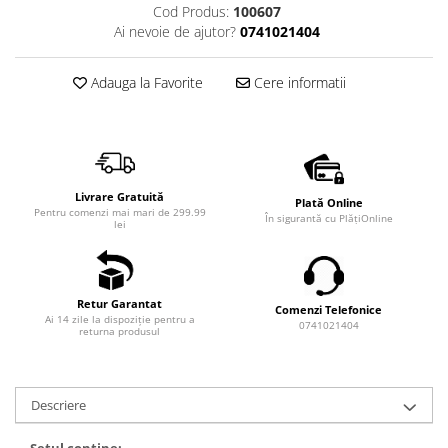
Cod Produs:
100607
Ai nevoie de ajutor?
0741021404
Adauga la Favorite
Cere informatii
Livrare Gratuită
Plată Online
Pentru comenzi mai mari de 299.99
În sigurantă cu PlățiOnline
lei
Retur Garantat
Comenzi Telefonice
Ai 14 zile la dispoziție pentru a
0741021404
returna produsul
Descriere