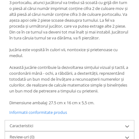
3 portocaliu, atunci jucătorul va trebui să scoată cu grijă din turn
o piesă al cărui număr imprimat conţine cifra 2 de culoare mov şi
altă piesă al cărui număr conţine cifra 3 de culoare portocaliu. Va
aşeza apoi cele 2 piese scoase deasupra turnului. La fel va
proceda şi următorul jucător, care va putea extrage alte 2 piese.
Din ce în ce turnul va deveni tot mai înalt şi mai instabil. Jucătorul
în tura căruia turnul se va dărâma, va fi pierzător.
Jucăria este vopsită în culori vii, nontoxice și prietenoase cu
mediul.
Această jucărie contribuie la dezvoltarea simțului vizual și tactil, a
coordonării mână - ochi, a răbdării, a dexterității, reprezentând
totodată un bun mod de învățare a recunoașterii numerelor şi
culorilor, de realizare de calcule matematice simple şi bineînţeles
un bun mod de petrecere a timpului cu prietenii.
Dimensiune ambalaj: 27.5 cm x 16 cm x 5,5 cm.
Informatii conformitate produs
Caracteristici
Review-uri
(0)