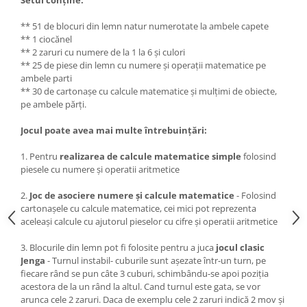
Setul conține:
** 51 de blocuri din lemn natur numerotate la ambele capete
** 1 ciocănel
** 2 zaruri cu numere de la 1 la 6 şi culori
** 25 de piese din lemn cu numere şi operaţii matematice pe
ambele parti
** 30 de cartonaşe cu calcule matematice şi mulţimi de obiecte,
pe ambele părţi.
Jocul poate avea mai multe întrebuințări:
1. Pentru
realizarea de calcule matematice simple
folosind
piesele cu numere şi operatii aritmetice
2.
Joc de asociere numere şi calcule matematice
- Folosind
cartonaşele cu calcule matematice, cei mici pot reprezenta
aceleaşi calcule cu ajutorul pieselor cu cifre şi operatii aritmetice
3. Blocurile din lemn pot fi folosite pentru a juca
jocul clasic
Jenga
- Turnul instabil- cuburile sunt așezate într-un turn, pe
fiecare rând se pun câte 3 cuburi, schimbându-se apoi poziția
acestora de la un rând la altul. Cand turnul este gata, se vor
arunca cele 2 zaruri. Daca de exemplu cele 2 zaruri indică 2 mov şi