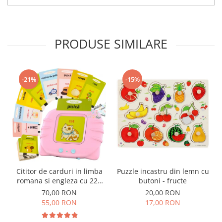
PRODUSE SIMILARE
-21%
-15%
Cititor de carduri in limba
Puzzle incastru din lemn cu
romana si engleza cu 224
butoni - fructe
de imagini si sunete,
70,00 RON
20,00 RON
incarcare USB
55,00 RON
17,00 RON