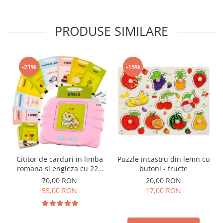
PRODUSE SIMILARE
-21%
-15%
Cititor de carduri in limba
Puzzle incastru din lemn cu
romana si engleza cu 224
butoni - fructe
de imagini si sunete,
70,00 RON
20,00 RON
incarcare USB
55,00 RON
17,00 RON