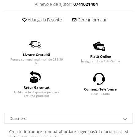
Ai nevoie de ajutor?
0741021404
Adauga la Favorite
Cere informatii
Livrare Gratuită
Plată Online
Pentru comenzi mai mari de 299.99
În sigurantă cu PlățiOnline
lei
Retur Garantat
Comenzi Telefonice
Ai 14 zile la dispoziție pentru a
0741021404
returna produsul
Descriere
Crossle introduce o nouă abordare ingenioasă la jocul clasic și