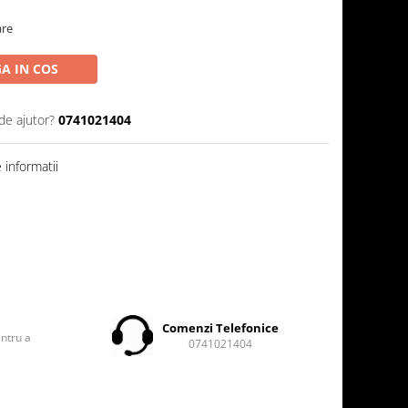
are
A IN COS
de ajutor?
0741021404
informatii
t
Comenzi Telefonice
entru a
0741021404