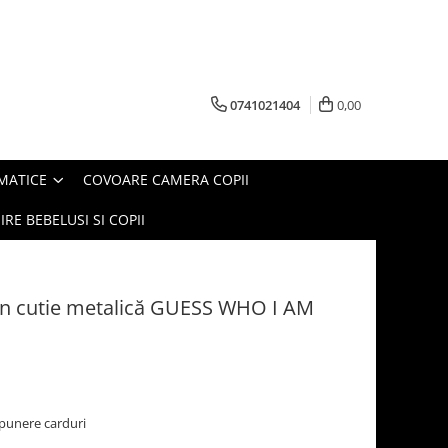
0741021404
0,00
MATICE
COVOARE CAMERA COPII
IRE BEBELUSI SI COPII
e în cutie metalică GUESS WHO I AM
punere carduri