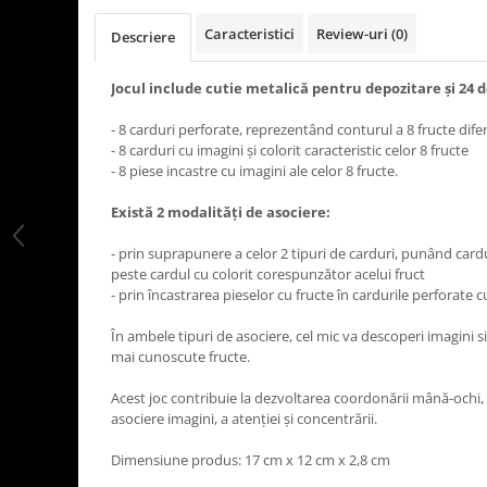
Caracteristici
Review-uri
(0)
Descriere
Jocul include cutie metalică pentru depozitare şi 24 d
- 8 carduri perforate, reprezentând conturul a 8 fructe difer
- 8 carduri cu imagini şi colorit caracteristic celor 8 fructe
- 8 piese incastre cu imagini ale celor 8 fructe.
Există 2 modalităţi de asociere:
- prin suprapunere a celor 2 tipuri de carduri, punând cardu
peste cardul cu colorit corespunzător acelui fruct
- prin încastrarea pieselor cu fructe în cardurile perforate 
În ambele tipuri de asociere, cel mic va descoperi imagini s
mai cunoscute fructe.
Acest joc contribuie la dezvoltarea coordonării mână-ochi, a 
asociere imagini, a atenţiei şi concentrării.
Dimensiune produs: 17 cm x 12 cm x 2,8 cm