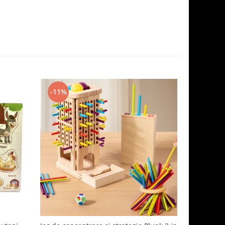
-11%
-35%