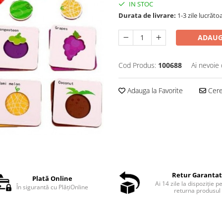
IN STOC
Durata de livrare:
1-3 zile lucrăto
ADAUG
Cod Produs:
100688
Ai nevoie 
Adauga la Favorite
Cere 
Retur Garanta
Plată Online
Ai 14 zile la dispoziție p
În sigurantă cu PlățiOnline
returna produsul