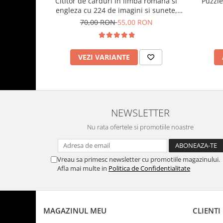
Cititor de carduri in limba romana si
Puzzle
engleza cu 224 de imagini si sunete,
incarcare USB
70,00 RON
55,00 RON
VEZI VARIANTE
NEWSLETTER
Nu rata ofertele si promotiile noastre
Vreau sa primesc newsletter cu promotiile magazinului.
Afla mai multe in
Politica de Confidentialitate
MAGAZINUL MEU
CLIENTI