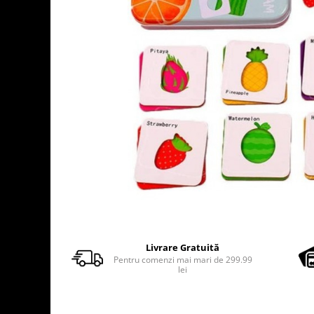
Usborne
Livrare Gratuită
Pentru comenzi mai mari de 299.99
lei