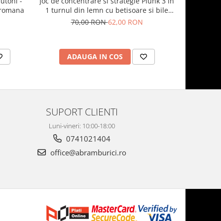
utoni -
Joc de concentrare si strategie Plunk 3 in
Joc sortar
 romana
1 turnul din lemn cu betisoare si bile
colorate
70,00 RON
62,00 RON
6
ADAUGA IN COS
AD
SUPORT CLIENTI
Luni-vineri: 10:00-18:00
0741021404
office@abramburici.ro