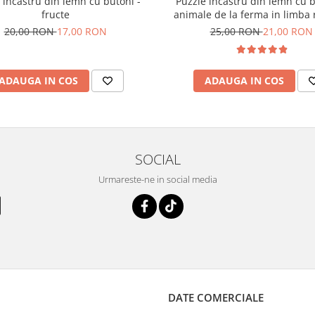
Puzzle incastru din lemn cu b
 incastru din lemn cu butoni -
animale de la ferma in limba
fructe
25,00 RON
21,00 RON
20,00 RON
17,00 RON
ADAUGA IN COS
ADAUGA IN COS
SOCIAL
Urmareste-ne in social media
DATE COMERCIALE