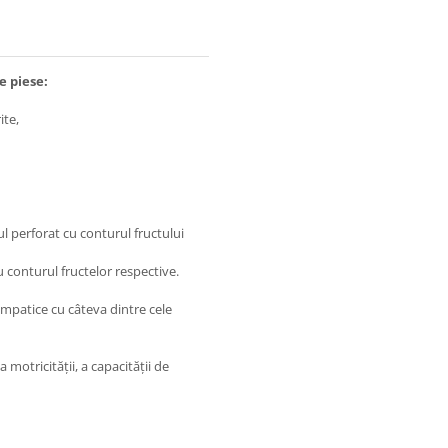
e piese:
ite,
l perforat cu conturul fructului
cu conturul fructelor respective.
impatice cu câteva dintre cele
motricităţii, a capacităţii de