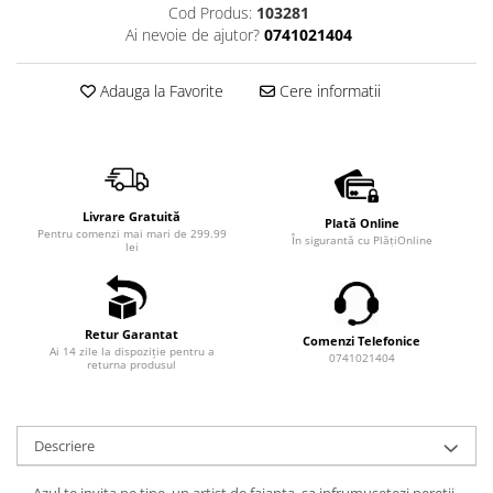
Cod Produs:
103281
Ai nevoie de ajutor?
0741021404
Adauga la Favorite
Cere informatii
Livrare Gratuită
Plată Online
Pentru comenzi mai mari de 299.99
În sigurantă cu PlățiOnline
lei
Retur Garantat
Comenzi Telefonice
Ai 14 zile la dispoziție pentru a
0741021404
returna produsul
Descriere