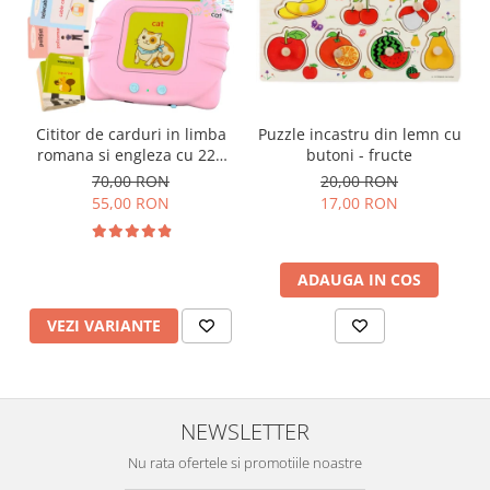
Cititor de carduri in limba
Puzzle incastru din lemn cu
romana si engleza cu 224
butoni - fructe
de imagini si sunete,
70,00 RON
20,00 RON
incarcare USB
55,00 RON
17,00 RON
ADAUGA IN COS
VEZI VARIANTE
NEWSLETTER
Nu rata ofertele si promotiile noastre