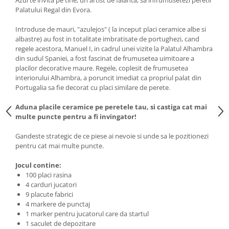
Azul te invita pe tine, un artist de faianta, sa infrumusetezi peretii
Palatului Regal din Evora.
Introduse de mauri, "azulejos" ( la inceput placi ceramice albe si
albastre) au fost in totalitate imbratisate de portughezi, cand
regele acestora, Manuel I, in cadrul unei vizite la Palatul Alhambra
din sudul Spaniei, a fost fascinat de frumusetea uimitoare a
placilor decorative maure. Regele, coplesit de frumusetea
interiorului Alhambra, a poruncit imediat ca propriul palat din
Portugalia sa fie decorat cu placi similare de perete.
Aduna placile ceramice pe peretele tau, si castiga cat mai
multe puncte pentru a fi invingator!
Gandeste strategic de ce piese ai nevoie si unde sa le pozitionezi
pentru cat mai multe puncte.
Jocul contine:
100 placi rasina
4 carduri jucatori
9 placute fabrici
4 markere de punctaj
1 marker pentru jucatorul care da startul
1 saculet de depozitare