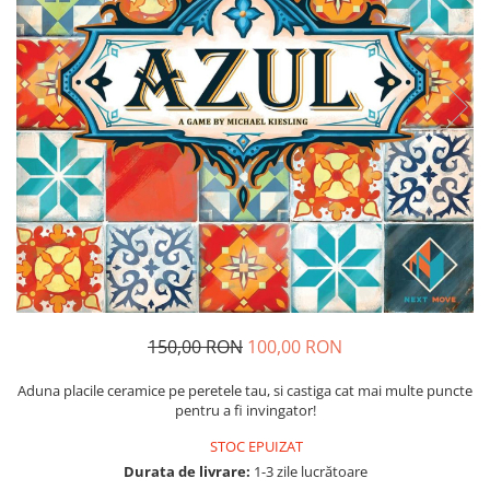
Usborne
150,00 RON
100,00 RON
Aduna placile ceramice pe peretele tau, si castiga cat mai multe puncte
pentru a fi invingator!
STOC EPUIZAT
Durata de livrare:
1-3 zile lucrătoare