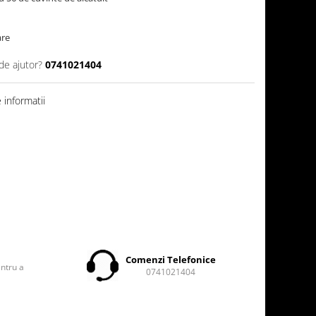
are
de ajutor?
0741021404
informatii
t
Comenzi Telefonice
entru a
0741021404