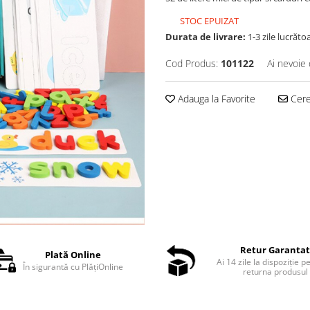
STOC EPUIZAT
Durata de livrare:
1-3 zile lucrăto
Cod Produs:
101122
Ai nevoie 
Adauga la Favorite
Cere 
Retur Garanta
Plată Online
Ai 14 zile la dispoziție p
În sigurantă cu PlățiOnline
returna produsul