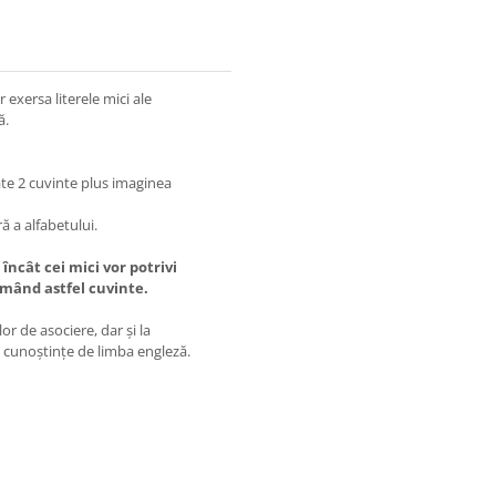
 exersa literele mici ale
ă.
âte 2 cuvinte plus imaginea
ră a alfabetului.
 încât cei mici vor potrivi
ormând astfel cuvinte.
or de asociere, dar şi la
de cunoştinţe de limba engleză.