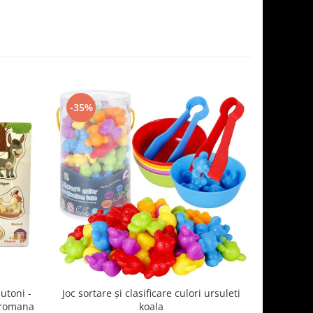
-35%
-11%
utoni -
Joc sortare şi clasificare culori ursuleti
Joc de conc
 romana
koala
1 turnul 