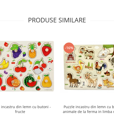
PRODUSE SIMILARE
-16%
Puzzle incastru din lemn cu b
 incastru din lemn cu butoni -
animale de la ferma in limba
fructe