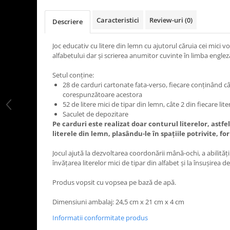
Caracteristici
Review-uri
(0)
Descriere
Joc educativ cu litere din lemn cu ajutorul căruia cei mici vor
alfabetului dar şi scrierea anumitor cuvinte în limba englez
Setul conţine:
28 de carduri cartonate fata-verso, fiecare conţinând c
corespunzătoare acestora
52 de litere mici de tipar din lemn, câte 2 din fiecare lite
Saculet de depozitare
Pe carduri este realizat doar conturul literelor, astfel
literele din lemn, plasându-le în spaţiile potrivite, f
Jocul ajută la dezvoltarea coordonării mână-ochi, a abilităţil
învăţarea literelor mici de tipar din alfabet şi la însuşirea 
Produs vopsit cu vopsea pe bază de apă.
Dimensiuni ambalaj: 24,5 cm x 21 cm x 4 cm
Informatii conformitate produs