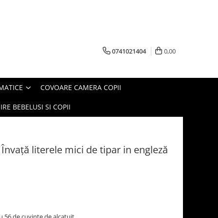
0741021404
0,00
MATICE
COVOARE CAMERA COPII
IRE BEBELUSI SI COPII
Învaţă literele mici de tipar in engleză
cu 56 de cuvinte de alcatuit