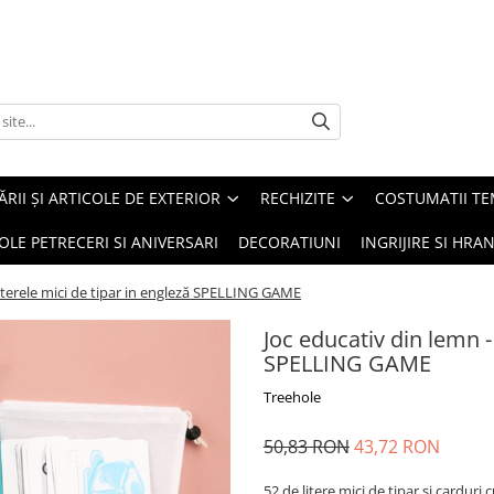
ĂRII ȘI ARTICOLE DE EXTERIOR
RECHIZITE
COSTUMATII TE
OLE PETRECERI SI ANIVERSARI
DECORATIUNI
INGRIJIRE SI HRAN
literele mici de tipar in engleză SPELLING GAME
Joc educativ din lemn - 
SPELLING GAME
Treehole
50,83 RON
43,72 RON
52 de litere mici de tipar si carduri 