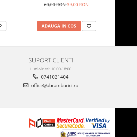
60,00 RON
39,00 RON
7
ADAUGA IN COS
AD
SUPORT CLIENTI
Luni-vineri: 10:00-18:00
0741021404
office@abramburici.ro