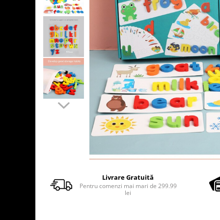
Usborne
Livrare Gratuită
Pentru comenzi mai mari de 299.99
lei