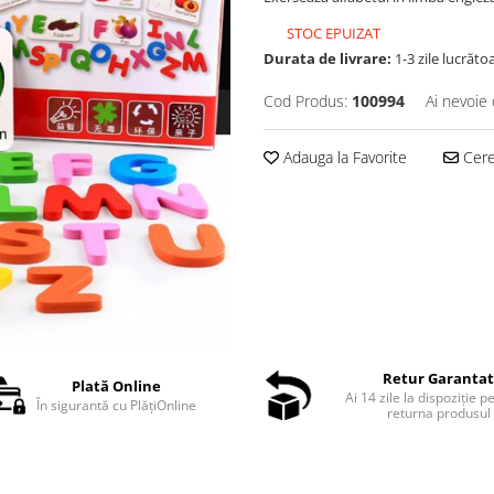
STOC EPUIZAT
Durata de livrare:
1-3 zile lucrăto
Cod Produs:
100994
Ai nevoie 
Adauga la Favorite
Cere 
Retur Garanta
Plată Online
Ai 14 zile la dispoziție p
În sigurantă cu PlățiOnline
returna produsul