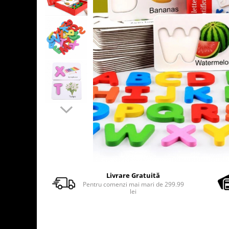
Usborne
Livrare Gratuită
Pentru comenzi mai mari de 299.99
lei