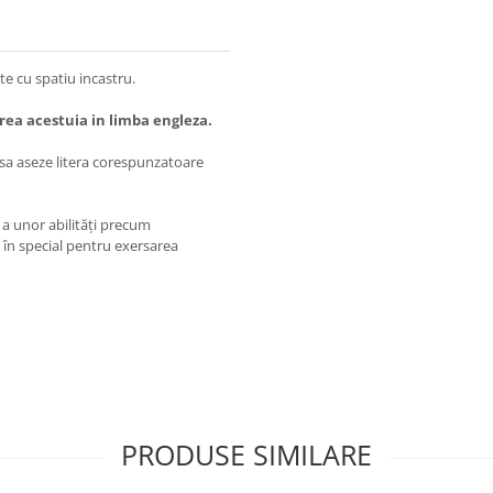
te cu spatiu incastru.
rea acestuia in limba engleza.
i sa aseze litera corespunzatoare
a unor abilităţi precum
i în special pentru exersarea
PRODUSE SIMILARE