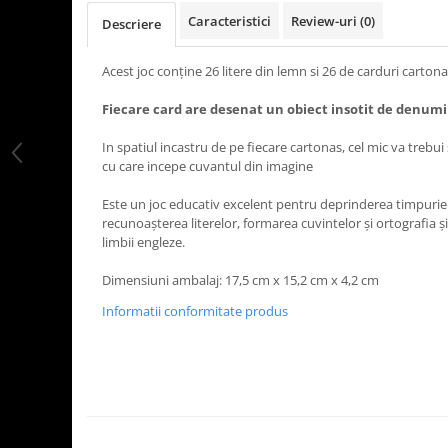
Caracteristici
Review-uri
(0)
Descriere
Acest joc conţine 26 litere din lemn si 26 de carduri cartona
Fiecare card are desenat un obiect insotit de denumi
In spatiul incastru de pe fiecare cartonas, cel mic va trebu
cu care incepe cuvantul din imagine
Este un joc educativ excelent pentru deprinderea timpurie 
recunoașterea literelor, formarea cuvintelor și ortografia ş
limbii engleze.
Dimensiuni ambalaj: 17,5 cm x 15,2 cm x 4,2 cm
Informatii conformitate produs