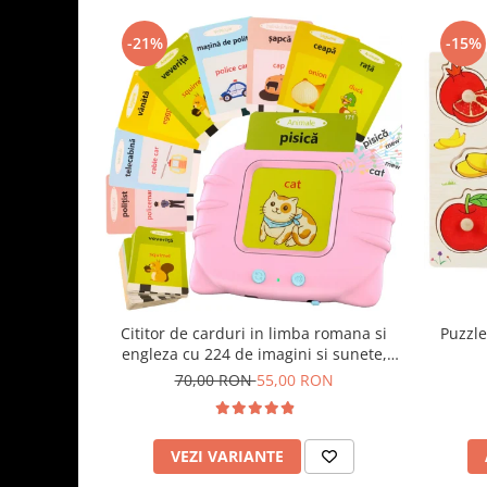
-21%
-15%
Cititor de carduri in limba romana si
Puzzle
engleza cu 224 de imagini si sunete,
incarcare USB
70,00 RON
55,00 RON
VEZI VARIANTE