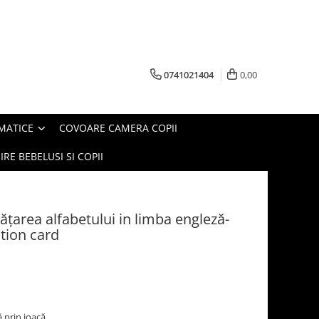
0741021404
0,00
MATICE
COVOARE CAMERA COPII
IRE BEBELUSI SI COPII
ăţarea alfabetului in limba engleză-
ation card
ă prin joacă