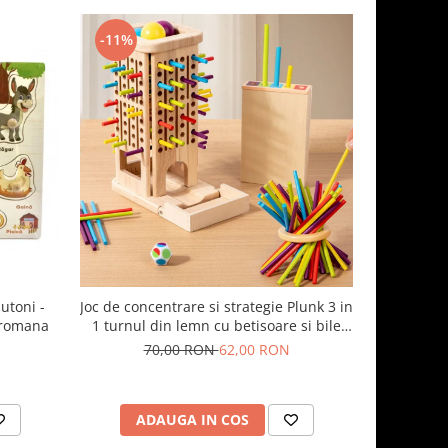
-11%
-35%
utoni -
Joc de concentrare si strategie Plunk 3 in
Joc sortar
 romana
1 turnul din lemn cu betisoare si bile
colorate
70,00 RON
62,00 RON
6
ADAUGA IN COS
AD