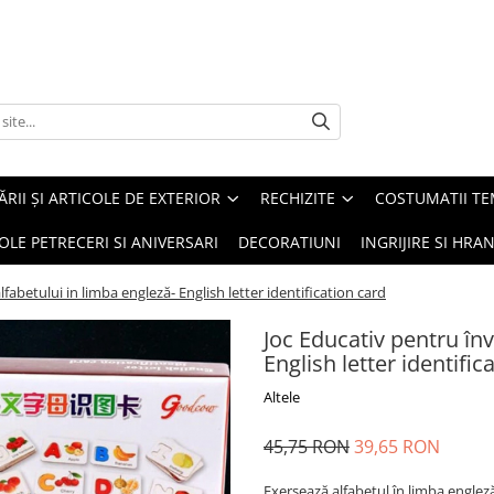
ĂRII ȘI ARTICOLE DE EXTERIOR
RECHIZITE
COSTUMATII TE
OLE PETRECERI SI ANIVERSARI
DECORATIUNI
INGRIJIRE SI HRAN
fabetului in limba engleză- English letter identification card
Joc Educativ pentru înv
English letter identific
Altele
45,75 RON
39,65 RON
Exersează alfabetul în limba englez