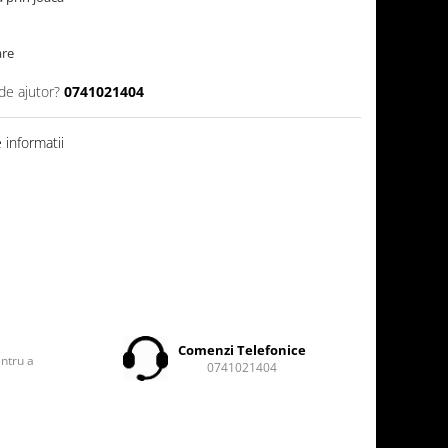
are
de ajutor?
0741021404
informatii
t
Comenzi Telefonice
entru a
0741021404