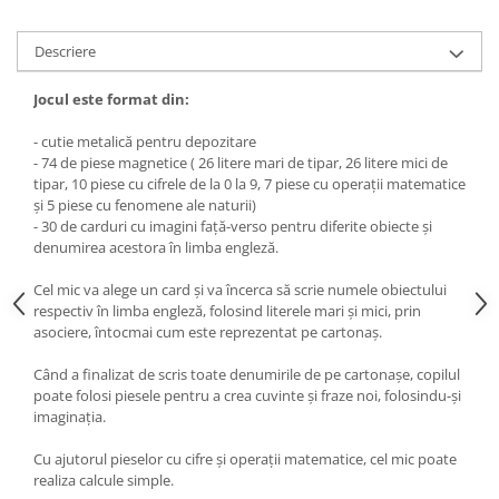
Descriere
Jocul este format din:
- cutie metalică pentru depozitare
- 74 de piese magnetice ( 26 litere mari de tipar, 26 litere mici de
tipar, 10 piese cu cifrele de la 0 la 9, 7 piese cu operaţii matematice
şi 5 piese cu fenomene ale naturii)
- 30 de carduri cu imagini faţă-verso pentru diferite obiecte şi
denumirea acestora în limba engleză.
Cel mic va alege un card şi va încerca să scrie numele obiectului
respectiv în limba engleză, folosind literele mari şi mici, prin
asociere, întocmai cum este reprezentat pe cartonaş.
Când a finalizat de scris toate denumirile de pe cartonaşe, copilul
poate folosi piesele pentru a crea cuvinte şi fraze noi, folosindu-şi
imaginaţia.
Cu ajutorul pieselor cu cifre şi operaţii matematice, cel mic poate
realiza calcule simple.