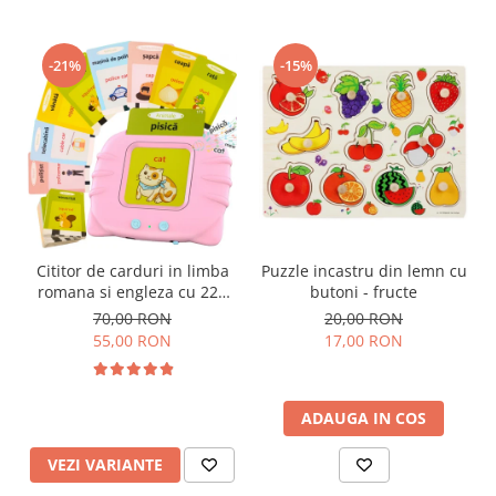
-21%
-15%
Cititor de carduri in limba
Puzzle incastru din lemn cu
romana si engleza cu 224
butoni - fructe
de imagini si sunete,
70,00 RON
20,00 RON
incarcare USB
55,00 RON
17,00 RON
ADAUGA IN COS
VEZI VARIANTE