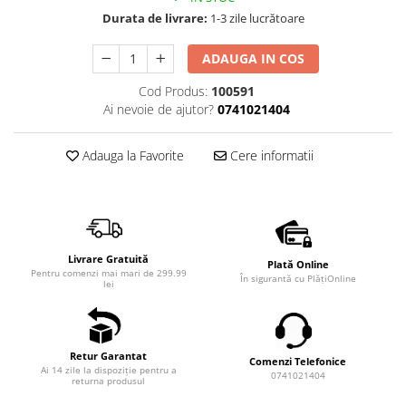
Durata de livrare:
1-3 zile lucrătoare
ADAUGA IN COS
Cod Produs:
100591
Ai nevoie de ajutor?
0741021404
Adauga la Favorite
Cere informatii
Livrare Gratuită
Plată Online
Pentru comenzi mai mari de 299.99
În sigurantă cu PlățiOnline
lei
Retur Garantat
Comenzi Telefonice
Ai 14 zile la dispoziție pentru a
0741021404
returna produsul