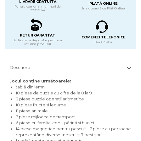
LIVRARE GRATUITĂ
PLATĂ ONLINE
Pentru comenzi mai mari de
În sigurantă cu PlățiOnline
299.99 lei
RETUR GARANTAT
COMENZI TELEFONICE
Ai 14 zile la dispoziție pentru a
0741021404
returna produsul
Descriere
Jocul conține următoarele:
tablă din lemn
10 piese de puzzle cu cifre de la 0 la 9
3 piese puzzle operații aritmetice
10 piese fructe si legume
11 piese animale
7 piese mijloace de transport
6 piese cu familia-copii, părinţi şi bunici
14 piese magnetice pentru pescuit - 7 piese cu persoane
reprezentând diverse meserii şi 7 peştişori
1 undiţă pentru pescuit magnetic.