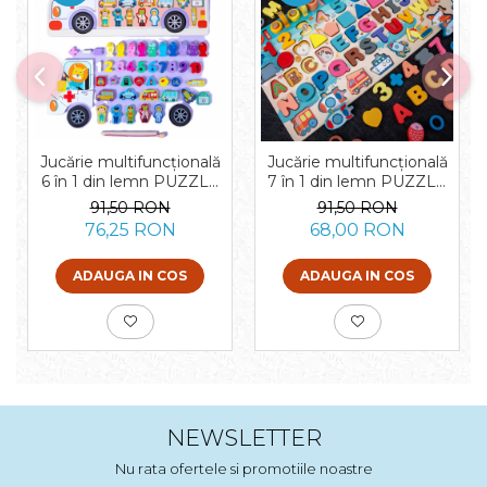
Jucărie multifuncțională
Jucărie multifuncțională
6 în 1 din lemn PUZZLE
7 în 1 din lemn PUZZLE
3D, JOC DE STIVUIT,
3D, JOC DE STIVUIT,
91,50 RON
91,50 RON
JOC DE PESCUIT
JOC DE PESCUIT
76,25 RON
68,00 RON
MAGNETIC -
MAGNETIC - MIJLOACE
AMBULANTA
DE TRANSPORT
ADAUGA IN COS
ADAUGA IN COS
NEWSLETTER
Nu rata ofertele si promotiile noastre