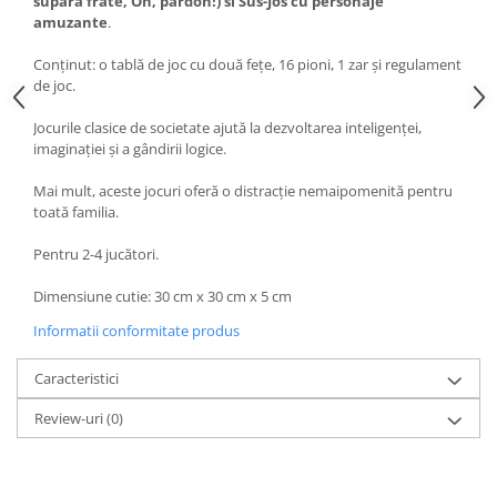
supăra frate, Oh, pardon!) si Sus-Jos cu personaje
amuzante
.
Conţinut: o tablă de joc cu două feţe, 16 pioni, 1 zar şi regulament
de joc.
Jocurile clasice de societate ajută la dezvoltarea inteligenţei,
imaginaţiei şi a gândirii logice.
Mai mult, aceste jocuri oferă o distracţie nemaipomenită pentru
toată familia.
Pentru 2-4 jucători.
Dimensiune cutie: 30 cm x 30 cm x 5 cm
Informatii conformitate produs
Caracteristici
Review-uri
(0)