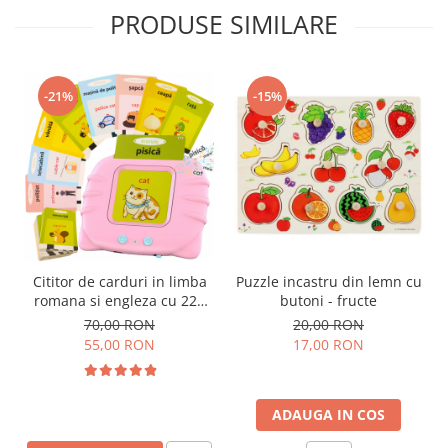
PRODUSE SIMILARE
-21%
-15%
Cititor de carduri in limba
Puzzle incastru din lemn cu
romana si engleza cu 224
butoni - fructe
de imagini si sunete,
70,00 RON
20,00 RON
incarcare USB
55,00 RON
17,00 RON
ADAUGA IN COS