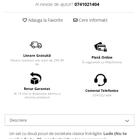
Ai nevoie de ajutor?
0741021404
Adauga la Favorite
Cere informatii
Livrare Gratuită
Plată Online
Pentru comenzi mai mari de 299.99
În sigurantă cu PlățiOnline
lei
Retur Garantat
Comenzi Telefonice
Ai 14 zile la dispoziție pentru a
0741021404
returna produsul
Descriere
Un set cu două jocuri de societate clasice îndrăgite:
Ludo (Nu te