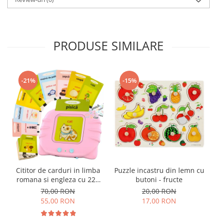
PRODUSE SIMILARE
-21%
-15%
Cititor de carduri in limba
Puzzle incastru din lemn cu
romana si engleza cu 224
butoni - fructe
de imagini si sunete,
70,00 RON
20,00 RON
incarcare USB
55,00 RON
17,00 RON