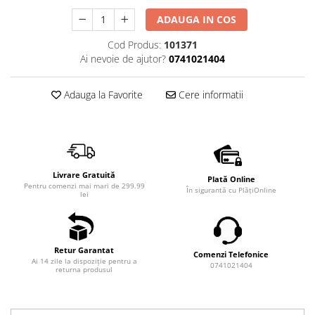
ADAUGA IN COS
Cod Produs:
101371
Ai nevoie de ajutor?
0741021404
Adauga la Favorite
Cere informatii
Livrare Gratuită
Plată Online
Pentru comenzi mai mari de 299.99
În sigurantă cu PlățiOnline
lei
Retur Garantat
Comenzi Telefonice
Ai 14 zile la dispoziție pentru a
0741021404
returna produsul