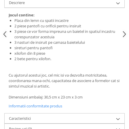
Descriere
Jocul contine:
Placa din lemn cu spatii incastre
2 piese pantofi cu orificii pentru insiruit
3 piese ce vor forma impreuna un baietel in spatiul incastru
corespunzator acestuia
3 nasturi de insiruit pe camasa baietelului
sireturi pentru pantofi
xilofon din 8 piese
2 bete pentru xilofon.
Cu ajutorul acestui joc, cel mic isi va dezvolta motricitatea,
coordonarea mana-ochi, capacitatea de asociere a formelor cat si
simtul muzical si artistic.
Dimensiuni ambalaj: 30,5 cm x 23 cm x 3 cm
Informatii conformitate produs
Caracteristici
Review-uri
(0)