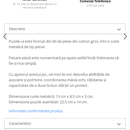
Comenzi Telefonice
Ai 14 zile la dispoziție pentru a
0741021404
returna produsul
Descriere
Puzzle-ul este format din 60 de piese din carton gros, într-o cutie
metalică de tip penar.
Fiecare piesă este numerotată pe spate astfel încât îmbinarea să
fie şi mai simplă.
Cu ajutorul acestui joc, cei mici îsi vor dezvolta abilităţile de
asociere şi potrivire, coordonarea mână-ochi, răbdarea şi
capacitatea de a duce la bun sfârşit un proiect.
Dimensiune cutie metalică: 13 cm x 8,5 cm x 3 cm.
Dimensiune puzzle asamblat: 22,5 cm x 14 cm.
Informatii conformitate produs
Caracteristici