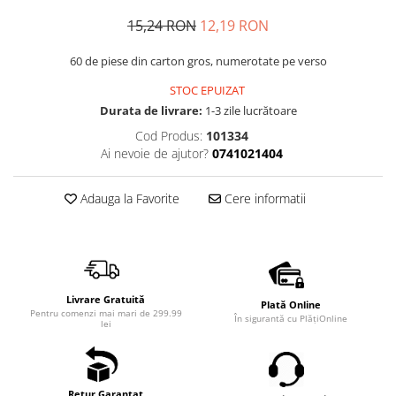
15,24 RON
12,19 RON
60 de piese din carton gros, numerotate pe verso
STOC EPUIZAT
Durata de livrare:
1-3 zile lucrătoare
Cod Produs:
101334
Ai nevoie de ajutor?
0741021404
Adauga la Favorite
Cere informatii
Livrare Gratuită
Plată Online
Pentru comenzi mai mari de 299.99
În sigurantă cu PlățiOnline
lei
Retur Garantat