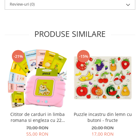
Review-uri
(0)
PRODUSE SIMILARE
-21%
-15%
Cititor de carduri in limba
Puzzle incastru din lemn cu
romana si engleza cu 224
butoni - fructe
de imagini si sunete,
70,00 RON
20,00 RON
incarcare USB
55,00 RON
17,00 RON