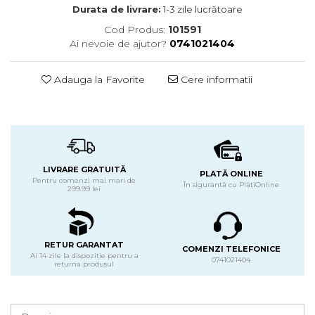
Durata de livrare:
1-3 zile lucrătoare
Cod Produs:
101591
Ai nevoie de ajutor?
0741021404
Adauga la Favorite
Cere informatii
LIVRARE GRATUITĂ
PLATĂ ONLINE
Pentru comenzi mai mari de
În sigurantă cu PlățiOnline
299.99 lei
RETUR GARANTAT
COMENZI TELEFONICE
Ai 14 zile la dispoziție pentru a
0741021404
returna produsul