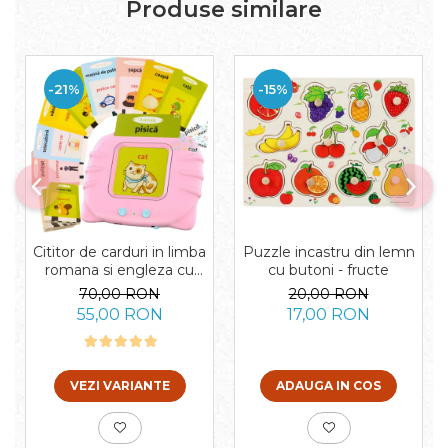
Produse similare
-21%
-15%
Cititor de carduri in limba
Puzzle incastru din lemn
romana si engleza cu
cu butoni - fructe
224 de imagini si sunete,
70,00 RON
20,00 RON
incarcare USB
55,00 RON
17,00 RON
VEZI VARIANTE
ADAUGA IN COS