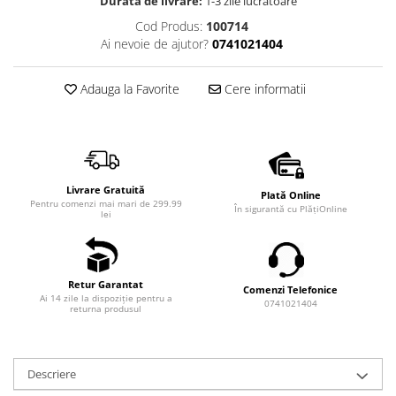
Durata de livrare:
1-3 zile lucrătoare
Cod Produs:
100714
Ai nevoie de ajutor?
0741021404
Adauga la Favorite
Cere informatii
Livrare Gratuită
Plată Online
Pentru comenzi mai mari de 299.99
În sigurantă cu PlățiOnline
lei
Retur Garantat
Comenzi Telefonice
Ai 14 zile la dispoziție pentru a
0741021404
returna produsul
Descriere