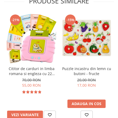
PRODUSE SIMILARE
-21%
-15%
Cititor de carduri in limba
Puzzle incastru din lemn cu
romana si engleza cu 224
butoni - fructe
de imagini si sunete,
70,00 RON
20,00 RON
incarcare USB
55,00 RON
17,00 RON
ADAUGA IN COS
VEZI VARIANTE