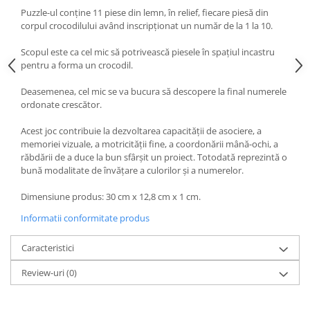
Puzzle-ul conţine 11 piese din lemn, în relief, fiecare piesă din
corpul crocodilului având inscripţionat un număr de la 1 la 10.
Scopul este ca cel mic să potrivească piesele în spaţiul incastru
pentru a forma un crocodil.
Deasemenea, cel mic se va bucura să descopere la final numerele
ordonate crescător.
Acest joc contribuie la dezvoltarea capacităţii de asociere, a
memoriei vizuale, a motricităţii fine, a coordonării mână-ochi, a
răbdării de a duce la bun sfârşit un proiect. Totodată reprezintă o
bună modalitate de învăţare a culorilor şi a numerelor.
Dimensiune produs: 30 cm x 12,8 cm x 1 cm.
Informatii conformitate produs
Caracteristici
Review-uri
(0)