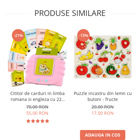
PRODUSE SIMILARE
-21%
-15%
Cititor de carduri in limba
Puzzle incastru din lemn cu
romana si engleza cu 224
butoni - fructe
de imagini si sunete,
70,00 RON
20,00 RON
incarcare USB
55,00 RON
17,00 RON
ADAUGA IN COS