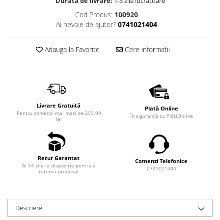
Durata de livrare:
1-3 zile lucrătoare
Cod Produs:
100920
Ai nevoie de ajutor?
0741021404
Adauga la Favorite
Cere informatii
Livrare Gratuită
Plată Online
Pentru comenzi mai mari de 299.99
În sigurantă cu PlățiOnline
lei
Retur Garantat
Comenzi Telefonice
Ai 14 zile la dispoziție pentru a
0741021404
returna produsul
Descriere