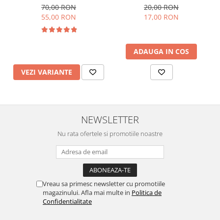
de imagini si sunete,
70,00 RON
20,00 RON
incarcare USB
55,00 RON
17,00 RON
ADAUGA IN COS
VEZI VARIANTE
NEWSLETTER
Nu rata ofertele si promotiile noastre
Vreau sa primesc newsletter cu promotiile
magazinului. Afla mai multe in
Politica de
Confidentialitate