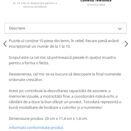
Comenzi Telefonice
Ai 14 zile la dispoziție pentru a
0741021404
returna produsul
Descriere
Puzzle-ul conţine 10 piese din lemn, în relief, fiecare piesă având
inscripţionat un număr de la 1 la 10.
Scopul este ca cel mic să potrivească piesele în spaţiul incastru
pentru a forma o fetita.
Deasemenea, cel mic se va bucura să descopere la final numerele
ordonate crescător.
Acest joc contribuie la dezvoltarea capacităţii de asociere, a
memoriei vizuale, a motricităţii fine, a coordonării mână-ochi, a
răbdării de a duce la bun sfârşit un proiect. Totodată reprezintă o
bună modalitate de învăţare a culorilor şi a numerelor.
Dimensiune produs: 20 cm x 11,4 cm x 1,4 cm.
Informatii conformitate produs