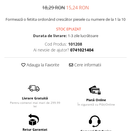
18,29 RON
15,24 RON
Formează o fetiita ordonând crescător piesele cu numere de la 1 la 10
STOC EPUIZAT
Durata de livrare:
1-3 zile lucrătoare
Cod Produs:
101208
Ai nevoie de ajutor?
0741021404
Adauga la Favorite
Cere informatii
Livrare Gratuită
Plată Online
Pentru comenzi mai mari de 299.99
În sigurantă cu PlățiOnline
lei
Retur Garantat