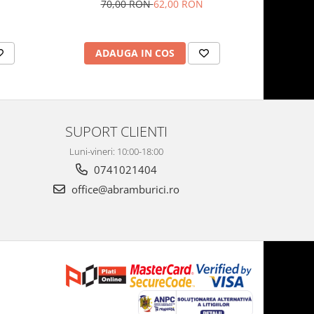
colorate
70,00 RON
62,00 RON
6
ADAUGA IN COS
AD
SUPORT CLIENTI
Luni-vineri: 10:00-18:00
0741021404
office@abramburici.ro