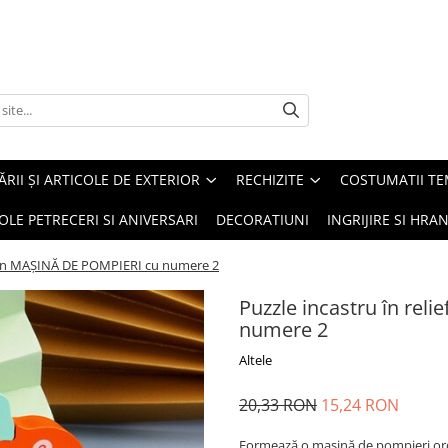
ĂRII ȘI ARTICOLE DE EXTERIOR
RECHIZITE
COSTUMATII TE
OLE PETRECERI SI ANIVERSARI
DECORATIUNI
INGRIJIRE SI HRAN
 lemn MAŞINĂ DE POMPIERI cu numere 2
Puzzle incastru în re
numere 2
Altele
20,33 RON
15,24 RON
Formează o maşină de pompieri ord