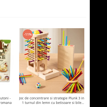
-11%
-35%
utoni -
Joc de concentrare si strategie Plunk 3 in
Joc sortar
 romana
1 turnul din lemn cu betisoare si bile