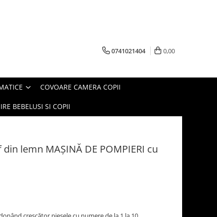
0741021404
0,00
MATICE
COVOARE CAMERA COPII
IRE BEBELUSI SI COPII
lief din lemn MAŞINĂ DE POMPIERI cu
onând crescător piesele cu numere de la 1 la 10