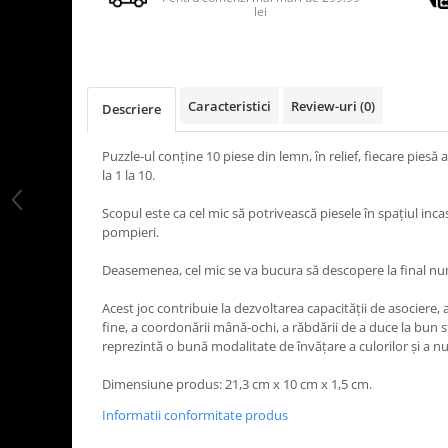
lei
Caracteristici
Review-uri
(0)
Descriere
Puzzle-ul conţine 10 piese din lemn, în relief, fiecare pies
la 1 la 10.
Scopul este ca cel mic să potrivească piesele în spaţiul in
pompieri.
Deasemenea, cel mic se va bucura să descopere la final n
Acest joc contribuie la dezvoltarea capacităţii de asociere, 
fine, a coordonării mână-ochi, a răbdării de a duce la bun s
reprezintă o bună modalitate de învăţare a culorilor şi a n
Dimensiune produs: 21,3 cm x 10 cm x 1,5 cm.
Informatii conformitate produs