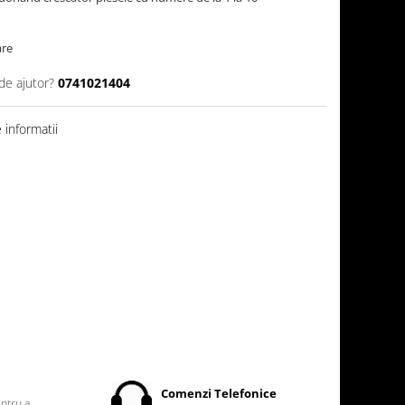
are
de ajutor?
0741021404
informatii
t
Comenzi Telefonice
entru a