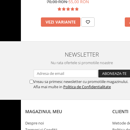
incarcare USB
70,00 RON
55,00 RON
VEZI VARIANTE
NEWSLETTER
Nu rata ofertele si promotiile noastre
Vreau sa primesc newsletter cu promotiile magazinului.
Afla mai multe in
Politica de Confidentialitate
MAGAZINUL MEU
CLIENTI
Despre noi
Metode de
Termeni si Conditii
Politica d