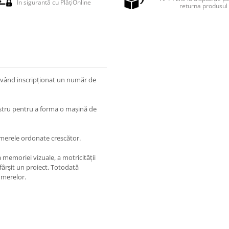
În sigurantă cu PlățiOnline
returna produsul
ă având inscripţionat un număr de
castru pentru a forma o maşină de
umerele ordonate crescător.
a memoriei vizuale, a motricităţii
fârşit un proiect. Totodată
umerelor.