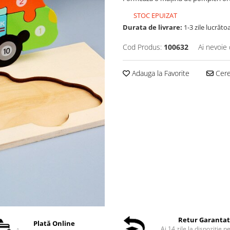
STOC EPUIZAT
Durata de livrare:
1-3 zile lucrăto
Cod Produs:
100632
Ai nevoie 
Adauga la Favorite
Cere 
Retur Garanta
Plată Online
Ai 14 zile la dispoziție p