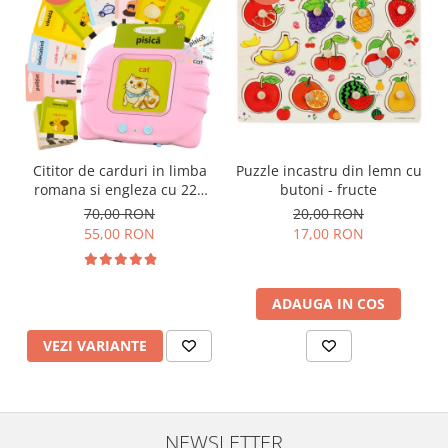
Cititor de carduri in limba
Puzzle incastru din lemn cu
romana si engleza cu 224
butoni - fructe
de imagini si sunete,
70,00 RON
20,00 RON
incarcare USB
55,00 RON
17,00 RON
ADAUGA IN COS
VEZI VARIANTE
NEWSLETTER