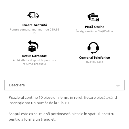
Livrare Gratuită
Plată Online
Pentru comenzi mai mari de 299.99
În sigurantă cu PlățiOnline
lei
Retur Garantat
Comenzi Telefonice
Ai 14 zile la dispoziție pentru a
0741021404
returna produsul
Descriere
Puzzle-ul conţine 10 piese din lemn, în relief, fiecare piesă având
inscripţionat un număr de la 1 la 10.
Scopul este ca cel mic să potrivească piesele în spaţiul incastru
pentru a forma un trenulet.