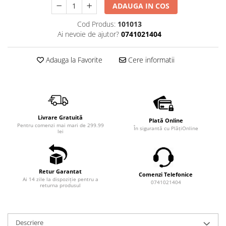
ADAUGA IN COS
Cod Produs:
101013
Ai nevoie de ajutor?
0741021404
Adauga la Favorite
Cere informatii
Livrare Gratuită
Plată Online
Pentru comenzi mai mari de 299.99
În sigurantă cu PlățiOnline
lei
Retur Garantat
Comenzi Telefonice
Ai 14 zile la dispoziție pentru a
0741021404
returna produsul
Descriere