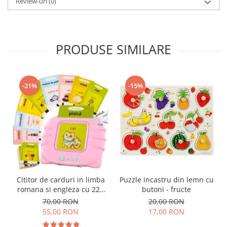
Review-uri
(0)
PRODUSE SIMILARE
-21%
-15%
Cititor de carduri in limba
Puzzle incastru din lemn cu
romana si engleza cu 224
butoni - fructe
de imagini si sunete,
70,00 RON
20,00 RON
incarcare USB
55,00 RON
17,00 RON