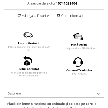
Ai nevoie de ajutor?
0741021404
Adauga la Favorite
Cere informatii
Livrare Gratuită
Plată Online
Pentru comenzi mai mari de 299.99
În sigurantă cu PlățiOnline
lei
Retur Garantat
Comenzi Telefonice
Ai 14 zile la dispoziție pentru a
0741021404
returna produsul
Descriere
Placă din lemn și 10 piese cu animale şi obiecte pe care le