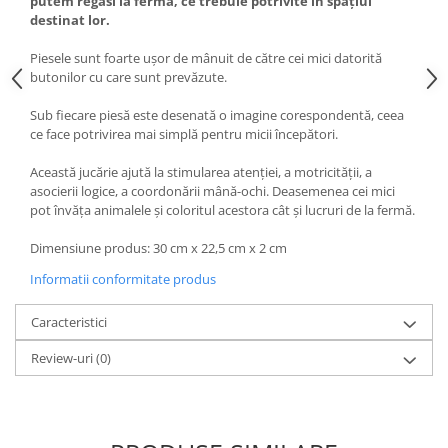
putem regăsi la fermă, ce trebuie potrivite în spațiul
destinat lor.
Piesele sunt foarte ușor de mânuit de către cei mici datorită
butonilor cu care sunt prevăzute.
Sub fiecare piesă este desenată o imagine corespondentă, ceea
ce face potrivirea mai simplă pentru micii începători.
Această jucărie ajută la stimularea atenției, a motricității, a
asocierii logice, a coordonării mână-ochi. Deasemenea cei mici
pot învăța animalele și coloritul acestora cât şi lucruri de la fermă.
Dimensiune produs: 30 cm x 22,5 cm x 2 cm
Informatii conformitate produs
Caracteristici
Review-uri
(0)