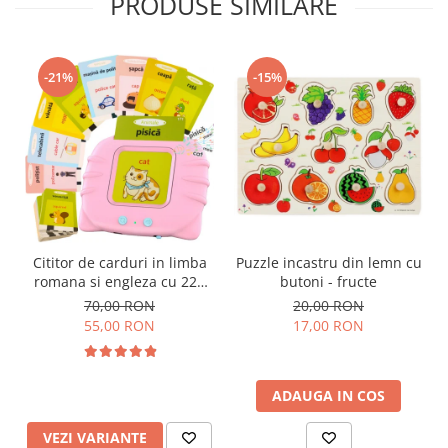
PRODUSE SIMILARE
-21%
-15%
Cititor de carduri in limba
Puzzle incastru din lemn cu
romana si engleza cu 224
butoni - fructe
de imagini si sunete,
70,00 RON
20,00 RON
incarcare USB
55,00 RON
17,00 RON
ADAUGA IN COS
VEZI VARIANTE