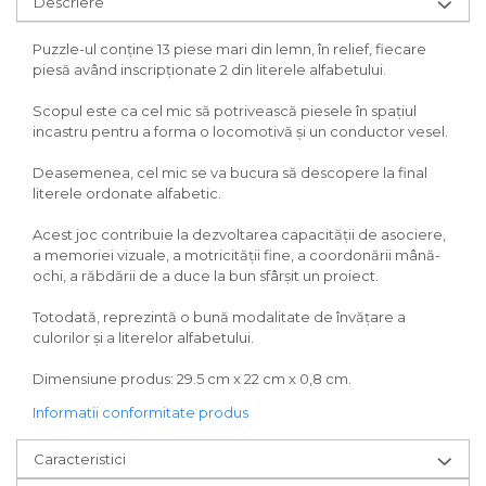
Descriere
Puzzle-ul conţine 13 piese mari din lemn, în relief, fiecare
piesă având inscripţionate 2 din literele alfabetului.
Scopul este ca cel mic să potrivească piesele în spaţiul
incastru pentru a forma o locomotivă şi un conductor vesel.
Deasemenea, cel mic se va bucura să descopere la final
literele ordonate alfabetic.
Acest joc contribuie la dezvoltarea capacităţii de asociere,
a memoriei vizuale, a motricităţii fine, a coordonării mână-
ochi, a răbdării de a duce la bun sfârşit un proiect.
Totodată, reprezintă o bună modalitate de învăţare a
culorilor şi a literelor alfabetului.
Dimensiune produs: 29.5 cm x 22 cm x 0,8 cm.
Informatii conformitate produs
Caracteristici