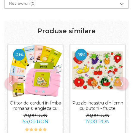
Review-uri
(0)
Produse similare
-21%
-15%
Cititor de carduri in limba
Puzzle incastru din lemn
romana si engleza cu
cu butoni - fructe
224 de imagini si sunete,
70,00 RON
20,00 RON
incarcare USB
55,00 RON
17,00 RON