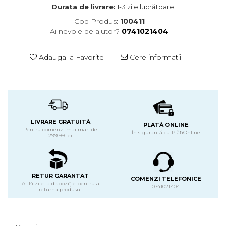
Durata de livrare:
1-3 zile lucrătoare
Cod Produs:
100411
Ai nevoie de ajutor?
0741021404
Adauga la Favorite
Cere informatii
LIVRARE GRATUITĂ
PLATĂ ONLINE
Pentru comenzi mai mari de
În sigurantă cu PlățiOnline
299.99 lei
RETUR GARANTAT
COMENZI TELEFONICE
Ai 14 zile la dispoziție pentru a
0741021404
returna produsul