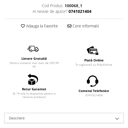
Cod Produs:
100068_1
Ai nevoie de ajutor?
0741021404
Adauga la Favorite
Cere informatii
Livrare Gratuită
Plată Online
Pentru comenzi mai mari de 299.99
În sigurantă cu PlățiOnline
lei
Retur Garantat
Comenzi Telefonice
Ai 14 zile la dispoziție pentru a
0741021404
returna produsul
Descriere