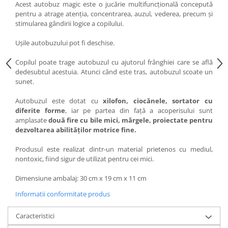
Acest autobuz magic este o jucărie multifuncțională concepută
pentru a atrage atenția, concentrarea, auzul, vederea, precum și
stimularea gândirii logice a copilului.
Uşile autobuzului pot fi deschise.
Copilul poate trage autobuzul cu ajutorul frânghiei care se află
dedesubtul acestuia. Atunci când este tras, autobuzul scoate un
sunet.
Autobuzul este dotat cu
xilofon, ciocănele, sortator cu
diferite forme
, iar pe partea din faţă a acoperisului sunt
amplasate
două fire cu bile mici, mărgele, proiectate pentru
dezvoltarea abilităţilor motrice fine.
Produsul este realizat dintr-un material prietenos cu mediul,
nontoxic, fiind sigur de utilizat pentru cei mici.
Dimensiune ambalaj: 30 cm x 19 cm x 11 cm
Informatii conformitate produs
Caracteristici