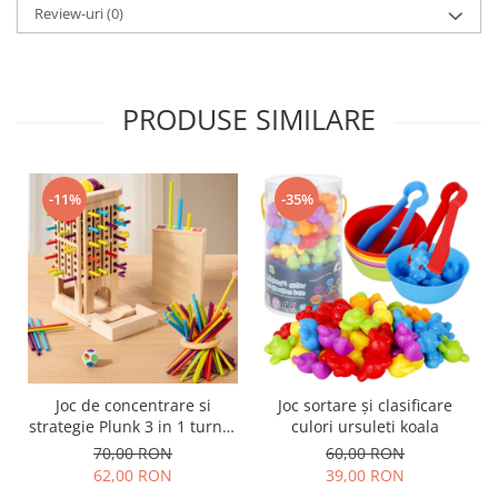
Review-uri
(0)
PRODUSE SIMILARE
-11%
-35%
Joc de concentrare si
Joc sortare şi clasificare
strategie Plunk 3 in 1 turnul
culori ursuleti koala
din lemn cu betisoare si
70,00 RON
60,00 RON
bile colorate
62,00 RON
39,00 RON