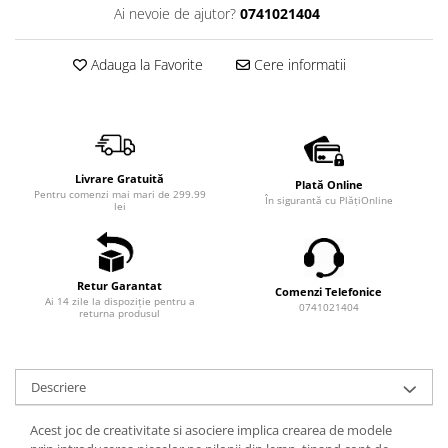
Ai nevoie de ajutor?
0741021404
Adauga la Favorite
Cere informatii
Livrare Gratuită
Plată Online
Pentru comenzi mai mari de 299.99
În sigurantă cu PlățiOnline
lei
Retur Garantat
Comenzi Telefonice
Ai 14 zile la dispoziție pentru a
0741021404
returna produsul
Descriere
Acest joc de creativitate si asociere implica crearea de modele