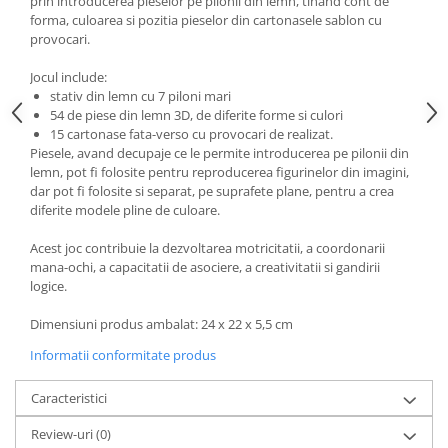
prin introducerea pieselor pe pilonii din lemn, tinand cont de
forma, culoarea si pozitia pieselor din cartonasele sablon cu
provocari.
Jocul include:
stativ din lemn cu 7 piloni mari
54 de piese din lemn 3D, de diferite forme si culori
15 cartonase fata-verso cu provocari de realizat.
Piesele, avand decupaje ce le permite introducerea pe pilonii din
lemn, pot fi folosite pentru reproducerea figurinelor din imagini,
dar pot fi folosite si separat, pe suprafete plane, pentru a crea
diferite modele pline de culoare.
Acest joc contribuie la dezvoltarea motricitatii, a coordonarii
mana-ochi, a capacitatii de asociere, a creativitatii si gandirii
logice.
Dimensiuni produs ambalat: 24 x 22 x 5,5 cm
Informatii conformitate produs
Caracteristici
Review-uri
(0)