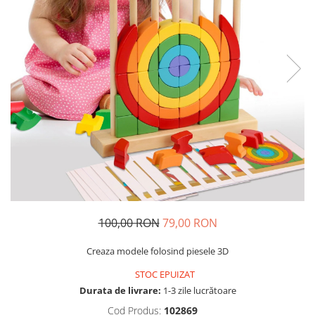
Usborne
100,00 RON
79,00 RON
Creaza modele folosind piesele 3D
STOC EPUIZAT
Durata de livrare:
1-3 zile lucrătoare
Cod Produs:
102869