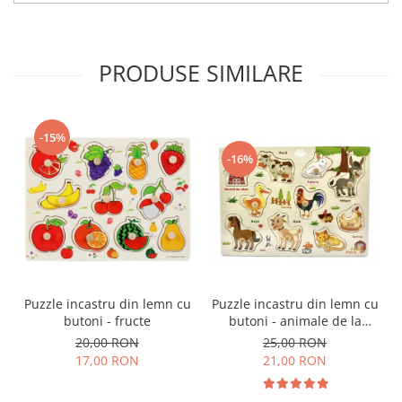
PRODUSE SIMILARE
-15%
-16%
Puzzle incastru din lemn cu
Puzzle incastru din lemn cu
butoni - fructe
butoni - animale de la
ferma in limba romana
20,00 RON
25,00 RON
17,00 RON
21,00 RON