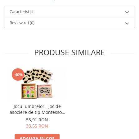
Caracteristici
Review-uri
(0)
PRODUSE SIMILARE
-40%
Jocul umbrelor - joc de
asociere de tip Montessori
din lemn- Fructe și legume
55,91 RON
33,55 RON
ADAUGA IN COS