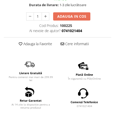
Durata de livrare:
1-3 zile lucrătoare
ADAUGA IN COS
Cod Produs:
100225
Ai nevoie de ajutor?
0741021404
Adauga la Favorite
Cere informatii
Livrare Gratuită
Plată Online
Pentru comenzi mai mari de 299.99
În sigurantă cu PlățiOnline
lei
Retur Garantat
Comenzi Telefonice
Ai 14 zile la dispoziție pentru a
0741021404
returna produsul