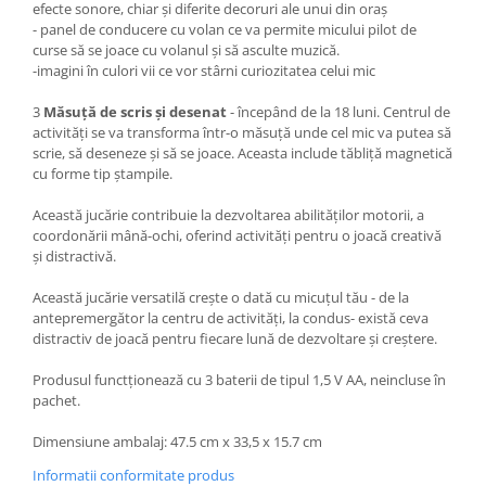
efecte sonore, chiar și diferite decoruri ale unui din oraș
- panel de conducere cu volan ce va permite micului pilot de
curse să se joace cu volanul și să asculte muzică.
-imagini în culori vii ce vor stârni curiozitatea celui mic
3
Măsuță de scris și desenat
- începând de la 18 luni. Centrul de
activități se va transforma într-o măsuță unde cel mic va putea să
scrie, să deseneze și să se joace. Aceasta include tăbliță magnetică
cu forme tip ștampile.
Această jucărie contribuie la dezvoltarea abilităților motorii, a
coordonării mână-ochi, oferind activități pentru o joacă creativă
și distractivă.
Această jucărie versatilă crește o dată cu micuțul tău - de la
antepremergător la centru de activități, la condus- există ceva
distractiv de joacă pentru fiecare lună de dezvoltare și creștere.
Produsul functționează cu 3 baterii de tipul 1,5 V AA, neincluse în
pachet.
Dimensiune ambalaj: 47.5 cm x 33,5 x 15.7 cm
Informatii conformitate produs