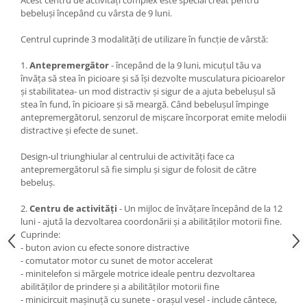
Acest centru de activități complex este special creat pentru
bebeluși începând cu vârsta de 9 luni.
Centrul cuprinde 3 modalități de utilizare în funcție de vârstă:
1.
Antepremergător
- începând de la 9 luni, micuțul tău va
învăța să stea în picioare și să își dezvolte musculatura picioarelor
și stabilitatea- un mod distractiv și sigur de a ajuta bebelușul să
stea în fund, în picioare și să meargă. Când bebelușul împinge
antepremergătorul, senzorul de mișcare încorporat emite melodii
distractive și efecte de sunet.
Design-ul triunghiular al centrului de activități face ca
antepremergătorul să fie simplu și sigur de folosit de către
bebeluș.
2.
Centru de activități
- Un mijloc de învățare începând de la 12
luni - ajută la dezvoltarea coordonării și a abilităților motorii fine.
Cuprinde:
- buton avion cu efecte sonore distractive
- comutator motor cu sunet de motor accelerat
- minitelefon si mărgele motrice ideale pentru dezvoltarea
abilităților de prindere și a abilităților motorii fine
- minicircuit mașinuță cu sunete - orașul vesel - include cântece,