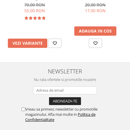
de imagini si sunete,
70,00 RON
20,00 RON
incarcare USB
55,00 RON
17,00 RON
ADAUGA IN COS
VEZI VARIANTE
NEWSLETTER
Nu rata ofertele si promotiile noastre
Vreau sa primesc newsletter cu promotiile
magazinului. Afla mai multe in
Politica de
Confidentialitate