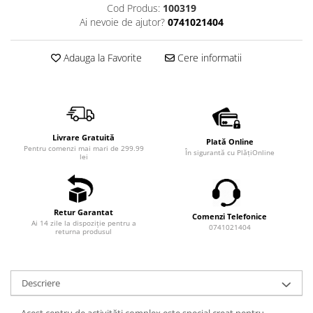
Cod Produs:
100319
Ai nevoie de ajutor?
0741021404
Adauga la Favorite
Cere informatii
Livrare Gratuită
Plată Online
Pentru comenzi mai mari de 299.99
În sigurantă cu PlățiOnline
lei
Retur Garantat
Comenzi Telefonice
Ai 14 zile la dispoziție pentru a
0741021404
returna produsul
Descriere